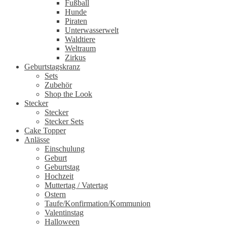
Fußball
Hunde
Piraten
Unterwasserwelt
Waldtiere
Weltraum
Zirkus
Geburtstagskranz
Sets
Zubehör
Shop the Look
Stecker
Stecker
Stecker Sets
Cake Topper
Anlässe
Einschulung
Geburt
Geburtstag
Hochzeit
Muttertag / Vatertag
Ostern
Taufe/Konfirmation/Kommunion
Valentinstag
Halloween