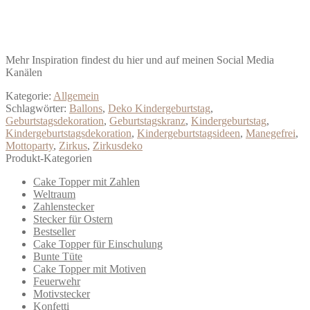
Mehr Inspiration findest du hier und auf meinen Social Media
Kanälen
Kategorie:
Allgemein
Schlagwörter:
Ballons
,
Deko Kindergeburtstag
,
Geburtstagsdekoration
,
Geburtstagskranz
,
Kindergeburtstag
,
Kindergeburtstagsdekoration
,
Kindergeburtstagsideen
,
Manegefrei
,
Mottoparty
,
Zirkus
,
Zirkusdeko
Produkt-Kategorien
Cake Topper mit Zahlen
Weltraum
Zahlenstecker
Stecker für Ostern
Bestseller
Cake Topper für Einschulung
Bunte Tüte
Cake Topper mit Motiven
Feuerwehr
Motivstecker
Konfetti