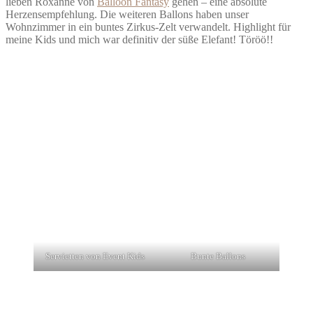
lieben Roxanne von
Balloon Fantasy
gehen – eine absolute
Herzensempfehlung. Die weiteren Ballons haben unser
Wohnzimmer in ein buntes Zirkus-Zelt verwandelt. Highlight für
meine Kids und mich war definitiv der süße Elefant! Töröö!!
Servietten von Event Kids
Bunte Ballons