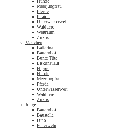
Hunde
Meerjungfrau
Pferde
Piraten
Unterwasserwelt
Waldtiere
Weltraum
Zirkus
Mädchen
Ballerina
Bauernhof
Bunte Tüte
Eiskunstlauf
Hippie
Hunde
Meerjungfrau
Pferde
Unterwasserwelt
Waldtiere
Zirkus
Junge
Bauernhof
Baustelle
Dino
Feuerwehr