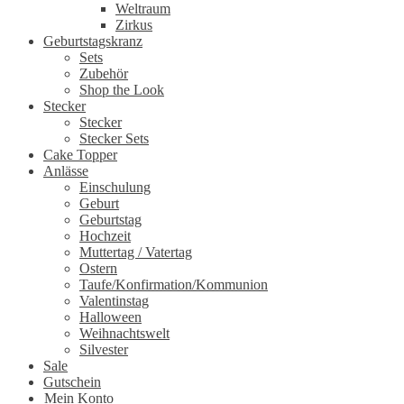
Weltraum
Zirkus
Geburtstagskranz
Sets
Zubehör
Shop the Look
Stecker
Stecker
Stecker Sets
Cake Topper
Anlässe
Einschulung
Geburt
Geburtstag
Hochzeit
Muttertag / Vatertag
Ostern
Taufe/Konfirmation/Kommunion
Valentinstag
Halloween
Weihnachtswelt
Silvester
Sale
Gutschein
Mein Konto