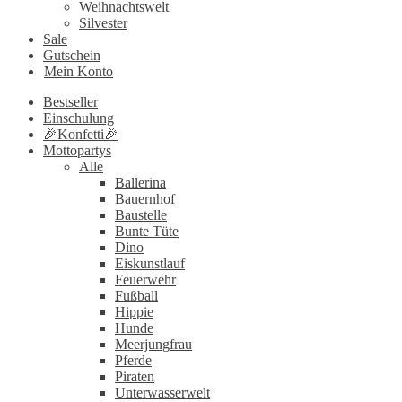
Weihnachtswelt
Silvester
Sale
Gutschein
Mein Konto
Bestseller
Einschulung
🎉Konfetti🎉
Mottopartys
Alle
Ballerina
Bauernhof
Baustelle
Bunte Tüte
Dino
Eiskunstlauf
Feuerwehr
Fußball
Hippie
Hunde
Meerjungfrau
Pferde
Piraten
Unterwasserwelt