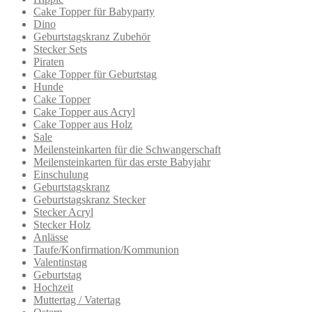
Cake Topper für Babyparty
Dino
Geburtstagskranz Zubehör
Stecker Sets
Piraten
Cake Topper für Geburtstag
Hunde
Cake Topper
Cake Topper aus Acryl
Cake Topper aus Holz
Sale
Meilensteinkarten für die Schwangerschaft
Meilensteinkarten für das erste Babyjahr
Einschulung
Geburtstagskranz
Geburtstagskranz Stecker
Stecker Acryl
Stecker Holz
Anlässe
Taufe/Konfirmation/Kommunion
Valentinstag
Geburtstag
Hochzeit
Muttertag / Vatertag