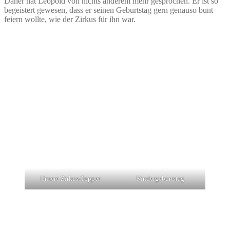
Daher hat Leopold von nichts anderem mehr gesprochen. Er ist so
begeistert gewesen, dass er seinen Geburtstag gern genauso bunt
feiern wollte, wie der Zirkus für ihn war.
Unsere Zirkus-Topper
Kindergeburtstag