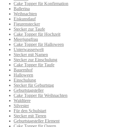
Cake Topper für Konfirmation
Ballerina
Weihnachten
Eiskunstlauf
Figurenstecker
Stecker zur Taufe
Cake Topper für Hochzeit
Meerjungfrau
Cake Topper für Halloween
Unterwasserwelt
Stecker mit Namen
Stecker zur Einschulung
Cake Topper für Taufe
Bauernhof
Halloween
Einschulung
Stecker für Geburtstag
Geburtstagsteller
Cake Topper für Weihnachten
Waldtiere
Silvester
Für den Schulstart
Stecker mit Tieren
Geburtstagsteller Element
Cake Topper für Ostern