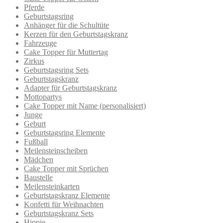
Pferde
Geburtstagsring
Anhänger für die Schultüte
Kerzen für den Geburtstagskranz
Fahrzeuge
Cake Topper für Muttertag
Zirkus
Geburtstagsring Sets
Geburtstagskranz
Adapter für Geburtstagskranz
Mottopartys
Cake Topper mit Name (personalisiert)
Junge
Geburt
Geburtstagsring Elemente
Fußball
Meilensteinscheiben
Mädchen
Cake Topper mit Sprüchen
Baustelle
Meilensteinkarten
Geburtstagskranz Elemente
Konfetti für Weihnachten
Geburtstagskranz Sets
Hippie