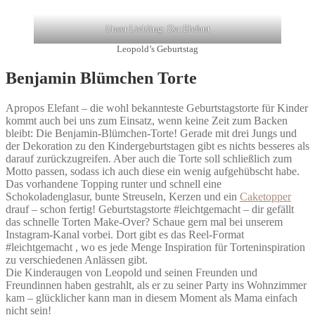
Unser Liebling: Der Elefant
Leopold’s Geburtstag
Benjamin Blümchen Torte
Apropos Elefant – die wohl bekannteste Geburtstagstorte für Kinder
kommt auch bei uns zum Einsatz, wenn keine Zeit zum Backen
bleibt: Die Benjamin-Blümchen-Torte! Gerade mit drei Jungs und
der Dekoration zu den Kindergeburtstagen gibt es nichts besseres als
darauf zurückzugreifen. Aber auch die Torte soll schließlich zum
Motto passen, sodass ich auch diese ein wenig aufgehübscht habe.
Das vorhandene Topping runter und schnell eine
Schokoladenglasur, bunte Streuseln, Kerzen und ein
Caketopper
drauf – schon fertig! Geburtstagstorte #leichtgemacht – dir gefällt
das schnelle Torten Make-Over? Schaue gern mal bei unserem
Instagram-Kanal vorbei. Dort gibt es das Reel-Format
#leichtgemacht , wo es jede Menge Inspiration für Torteninspiration
zu verschiedenen Anlässen gibt.
Die Kinderaugen von Leopold und seinen Freunden und
Freundinnen haben gestrahlt, als er zu seiner Party ins Wohnzimmer
kam – glücklicher kann man in diesem Moment als Mama einfach
nicht sein!