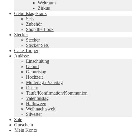
Weltraum
Zirkus
Geburtstagskranz
Sets
Zubehör
Shop the Look
Stecker
Stecker
Stecker Sets
Cake Topper
Anlässe
Einschulung
Geburt
Geburtstag
Hochzeit
Muttertag / Vatertag
Ostern
Taufe/Konfirmation/Kommunion
Valentinstag
Halloween
Weihnachtswelt
Silvester
Sale
Gutschein
Mein Konto