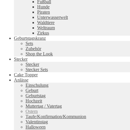
Fußball
Hunde
Piraten
Unterwasserwelt
Waldtiere
Weltraum
Zirkus
Geburtstagskranz
Sets
Zubehör
Shop the Look
Stecker
Stecker
Stecker Sets
Cake Topper
Anlässe
Einschulung
Geburt
Geburtstag
Hochzeit
Muttertag / Vatertag
Ostern
Taufe/Konfirmation/Kommunion
Valentinstag
Halloween