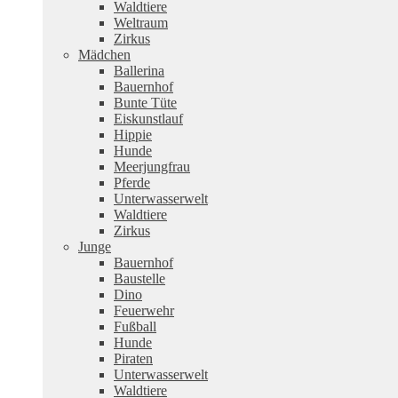
Waldtiere
Weltraum
Zirkus
Mädchen
Ballerina
Bauernhof
Bunte Tüte
Eiskunstlauf
Hippie
Hunde
Meerjungfrau
Pferde
Unterwasserwelt
Waldtiere
Zirkus
Junge
Bauernhof
Baustelle
Dino
Feuerwehr
Fußball
Hunde
Piraten
Unterwasserwelt
Waldtiere