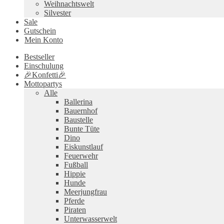
Weihnachtswelt
Silvester
Sale
Gutschein
Mein Konto
Bestseller
Einschulung
🎉Konfetti🎉
Mottopartys
Alle
Ballerina
Bauernhof
Baustelle
Bunte Tüte
Dino
Eiskunstlauf
Feuerwehr
Fußball
Hippie
Hunde
Meerjungfrau
Pferde
Piraten
Unterwasserwelt