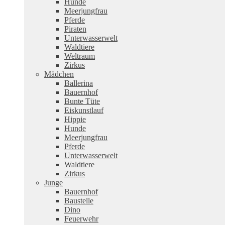
Hunde
Meerjungfrau
Pferde
Piraten
Unterwasserwelt
Waldtiere
Weltraum
Zirkus
Mädchen
Ballerina
Bauernhof
Bunte Tüte
Eiskunstlauf
Hippie
Hunde
Meerjungfrau
Pferde
Unterwasserwelt
Waldtiere
Zirkus
Junge
Bauernhof
Baustelle
Dino
Feuerwehr