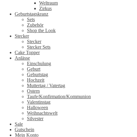
Weltraum
Zirkus
Geburtstagskranz
Sets
Zubehör
Shop the Look
Stecker
Stecker
Stecker Sets
Cake Topper
Anlässe
Einschulung
Geburt
Geburtstag
Hochzeit
Muttertag / Vatertag
Ostern
Taufe/Konfirmation/Kommunion
Valentinstag
Halloween
Weihnachtswelt
Silvester
Sale
Gutschein
Mein Konto