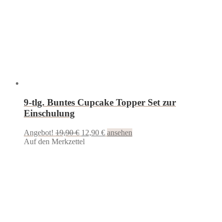
9-tlg. Buntes Cupcake Topper Set zur
Einschulung
Ursprünglicher
Aktueller
Angebot!
19,90
€
12,90
€
ansehen
Preis
Preis
Auf den Merkzettel
war:
ist:
19,90 €
12,90 €.