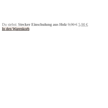
Ursprünglicher
Aktueller
Du siehst:
Stecker Einschulung aus Holz
9,90
€
5,90
€
Preis
Preis
In den Warenkorb
war:
ist:
9,90 €
5,90 €.