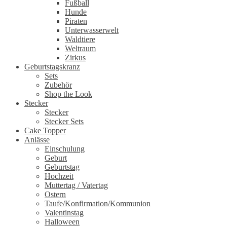
Fußball
Hunde
Piraten
Unterwasserwelt
Waldtiere
Weltraum
Zirkus
Geburtstagskranz
Sets
Zubehör
Shop the Look
Stecker
Stecker
Stecker Sets
Cake Topper
Anlässe
Einschulung
Geburt
Geburtstag
Hochzeit
Muttertag / Vatertag
Ostern
Taufe/Konfirmation/Kommunion
Valentinstag
Halloween