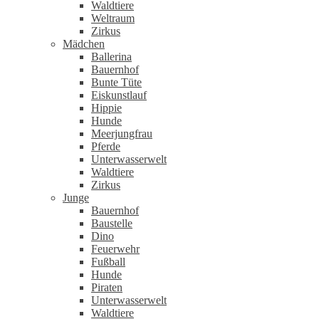
Waldtiere
Weltraum
Zirkus
Mädchen
Ballerina
Bauernhof
Bunte Tüte
Eiskunstlauf
Hippie
Hunde
Meerjungfrau
Pferde
Unterwasserwelt
Waldtiere
Zirkus
Junge
Bauernhof
Baustelle
Dino
Feuerwehr
Fußball
Hunde
Piraten
Unterwasserwelt
Waldtiere