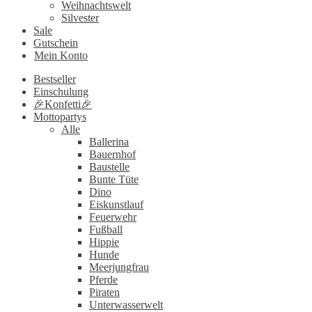
Weihnachtswelt
Silvester
Sale
Gutschein
Mein Konto
Bestseller
Einschulung
🎉Konfetti🎉
Mottopartys
Alle
Ballerina
Bauernhof
Baustelle
Bunte Tüte
Dino
Eiskunstlauf
Feuerwehr
Fußball
Hippie
Hunde
Meerjungfrau
Pferde
Piraten
Unterwasserwelt