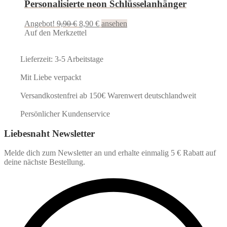
Personalisierte neon Schlüsselanhänger
Ursprünglicher
Aktueller
Angebot!
9,90
€
8,90
€
ansehen
Preis
Preis
Auf den Merkzettel
war:
ist:
9,90 €
8,90 €.
Lieferzeit: 3-5 Arbeitstage
Mit Liebe verpackt
Versandkostenfrei ab 150€ Warenwert deutschlandweit
Persönlicher Kundenservice
Liebesnaht Newsletter
Melde dich zum Newsletter an und erhalte einmalig 5 € Rabatt auf
deine nächste Bestellung.