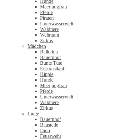
Hunde
Meerjungfrau
Pferde
Piraten
Unterwasserwelt
Waldtiere
Weltraum
Zirkus
Mädchen
Ballerina
Bauernhof
Bunte Tüte
Eiskunstlauf
Hippie
Hunde
Meerjungfrau
Pferde
Unterwasserwelt
Waldtiere
Zirkus
Junge
Bauernhof
Baustelle
Dino
Feuerwehr