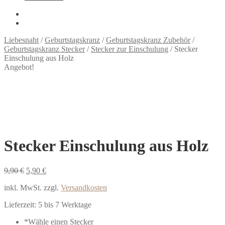
Liebesnaht
/
Geburtstagskranz
/
Geburtstagskranz Zubehör
/
Geburtstagskranz Stecker
/
Stecker zur Einschulung
/
Stecker
Einschulung aus Holz
Angebot!
Stecker Einschulung aus Holz
Ursprünglicher
Aktueller
9,90
€
5,90
€
Preis
Preis
inkl. MwSt.
zzgl.
Versandkosten
war:
ist:
9,90 €
5,90 €.
Lieferzeit:
5 bis 7 Werktage
*
Wähle einen Stecker