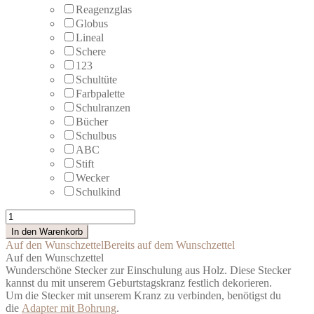
Reagenzglas
Globus
Lineal
Schere
123
Schultüte
Farbpalette
Schulranzen
Bücher
Schulbus
ABC
Stift
Wecker
Schulkind
Stecker
Einschulung
In den Warenkorb
aus
Auf den Wunschzettel
Bereits auf dem Wunschzettel
Holz
Auf den Wunschzettel
Menge
Wunderschöne Stecker zur Einschulung aus Holz. Diese Stecker
kannst du mit unserem Geburtstagskranz festlich dekorieren.
Um die Stecker mit unserem Kranz zu verbinden, benötigst du
die
Adapter mit Bohrung
.