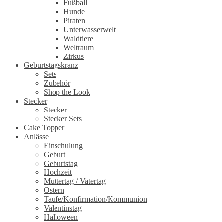
Fußball
Hunde
Piraten
Unterwasserwelt
Waldtiere
Weltraum
Zirkus
Geburtstagskranz
Sets
Zubehör
Shop the Look
Stecker
Stecker
Stecker Sets
Cake Topper
Anlässe
Einschulung
Geburt
Geburtstag
Hochzeit
Muttertag / Vatertag
Ostern
Taufe/Konfirmation/Kommunion
Valentinstag
Halloween