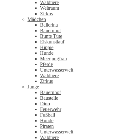
Waldtiere
Weltraum
Zirkus
Mädchen
Ballerina
Bauernhof
Bunte Tüte
Eiskunstlauf
Hippie
Hunde
Meerjungfrau
Pferde
Unterwasserwelt
Waldtiere
Zirkus
Junge
Bauernhof
Baustelle
Dino
Feuerwehr
Fußball
Hunde
Piraten
Unterwasserwelt
Waldtiere