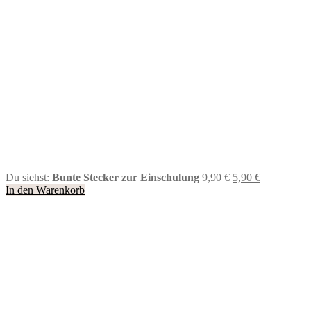
Ursprünglicher
Aktueller
Du siehst:
Bunte Stecker zur Einschulung
9,90
€
5,90
€
Preis
Preis
In den Warenkorb
war:
ist:
9,90 €
5,90 €.