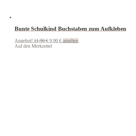
Bunte Schulkind Buchstaben zum Aufkleben
Ursprünglicher
Aktueller
Angebot!
11,90
€
9,90
€
ansehen
Preis
Preis
Auf den Merkzettel
war:
ist:
11,90 €
9,90 €.