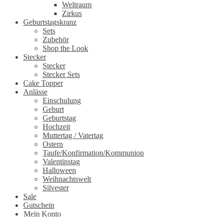
Weltraum
Zirkus
Geburtstagskranz
Sets
Zubehör
Shop the Look
Stecker
Stecker
Stecker Sets
Cake Topper
Anlässe
Einschulung
Geburt
Geburtstag
Hochzeit
Muttertag / Vatertag
Ostern
Taufe/Konfirmation/Kommunion
Valentinstag
Halloween
Weihnachtswelt
Silvester
Sale
Gutschein
Mein Konto