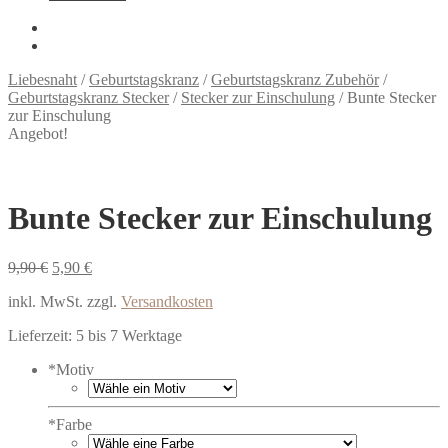
Liebesnaht
/
Geburtstagskranz
/
Geburtstagskranz Zubehör
/
Geburtstagskranz Stecker
/
Stecker zur Einschulung
/
Bunte Stecker
zur Einschulung
Angebot!
Bunte Stecker zur Einschulung
Ursprünglicher
Aktueller
9,90
€
5,90
€
Preis
Preis
inkl. MwSt.
zzgl.
Versandkosten
war:
ist:
9,90 €
5,90 €.
Lieferzeit:
5 bis 7 Werktage
*
Motiv
*
Farbe