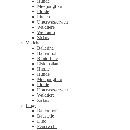
Hunde
Meerjungfrau
Pferde
Piraten
Unterwasserwelt
Waldtiere
Weltraum
Zirkus
Mädchen
Ballerina
Bauernhof
Bunte Tüte
Eiskunstlauf
Hippie
Hunde
Meerjungfrau
Pferde
Unterwasserwelt
Waldtiere
Zirkus
Junge
Bauernhof
Baustelle
Dino
Feuerwehr