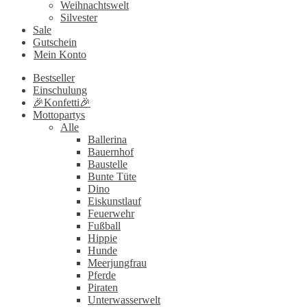
Weihnachtswelt
Silvester
Sale
Gutschein
Mein Konto
Bestseller
Einschulung
🎉Konfetti🎉
Mottopartys
Alle
Ballerina
Bauernhof
Baustelle
Bunte Tüte
Dino
Eiskunstlauf
Feuerwehr
Fußball
Hippie
Hunde
Meerjungfrau
Pferde
Piraten
Unterwasserwelt