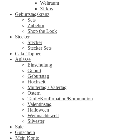
Weltraum
Zirkus
Geburtstagskranz
Sets
Zubehör
Shop the Look
Stecker
Stecker
Stecker Sets
Cake Topper
Anlässe
Einschulung
Geburt
Geburtstag
Hochzeit
Muttertag / Vatertag
Ostern
Taufe/Konfirmation/Kommunion
Valentinstag
Halloween
Weihnachtswelt
Silvester
Sale
Gutschein
Mein Konto