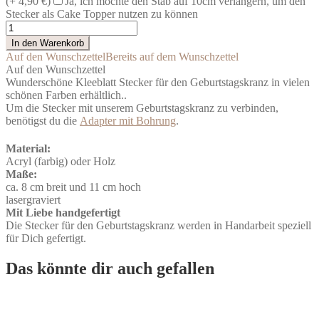
(+ 4,90 €)
Ja, ich möchte den Stab auf 10cm verlängern, um den
Stecker als Cake Topper nutzen zu können
Kranzstecker
Kleeblatt
In den Warenkorb
Menge
Auf den Wunschzettel
Bereits auf dem Wunschzettel
Auf den Wunschzettel
Wunderschöne Kleeblatt Stecker für den Geburtstagskranz in vielen
schönen Farben erhältlich..
Um die Stecker mit unserem Geburtstagskranz zu verbinden,
benötigst du die
Adapter mit Bohrung
.
Material:
Acryl (farbig) oder Holz
Maße:
ca. 8 cm breit und 11 cm hoch
lasergraviert
Mit Liebe handgefertigt
Die Stecker für den Geburtstagskranz werden in Handarbeit speziell
für Dich gefertigt.
Das könnte dir auch gefallen