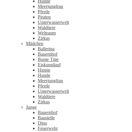
Hunde
Meerjungfrau
Pferde
Piraten
Unterwasserwelt
Waldtiere
Weltraum
Zirkus
Mädchen
Ballerina
Bauernhof
Bunte Tüte
Eiskunstlauf
Hippie
Hunde
Meerjungfrau
Pferde
Unterwasserwelt
Waldtiere
Zirkus
Junge
Bauernhof
Baustelle
Dino
Feuerwehr