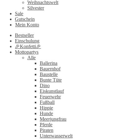
Weihnachtswelt
Silvester
Sale
Gutschein
Mein Konto
Bestseller
Einschulung
🎉Konfetti🎉
Mottopartys
Alle
Ballerina
Bauernhof
Baustelle
Bunte Tüte
Dino
Eiskunstlauf
Feuerwehr
Fußball
Hippie
Hunde
Meerjungfrau
Pferde
Piraten
Unterwasserwelt