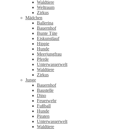
Waldtiere
Weltraum
Zirkus
Mädchen
Ballerina
Bauernhof
Bunte Tüte
Eiskunstlauf
Hippie
Hunde
Meerjungfrau
Pferde
Unterwasserwelt
Waldtiere
Zirkus
Junge
Bauernhof
Baustelle
Dino
Feuerwehr
Fußball
Hunde
Piraten
Unterwasserwelt
Waldtiere