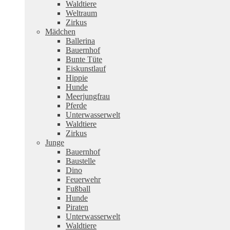
Waldtiere
Weltraum
Zirkus
Mädchen
Ballerina
Bauernhof
Bunte Tüte
Eiskunstlauf
Hippie
Hunde
Meerjungfrau
Pferde
Unterwasserwelt
Waldtiere
Zirkus
Junge
Bauernhof
Baustelle
Dino
Feuerwehr
Fußball
Hunde
Piraten
Unterwasserwelt
Waldtiere