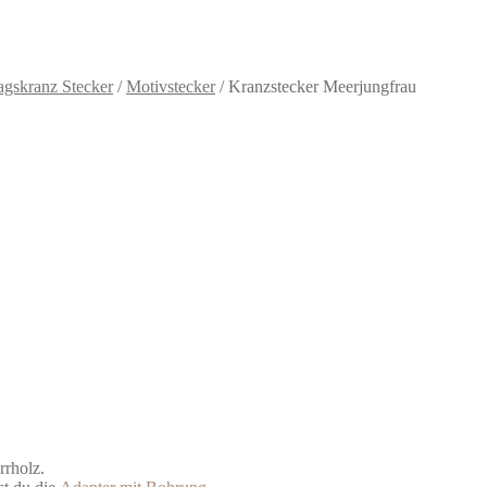
agskranz Stecker
/
Motivstecker
/
Kranzstecker Meerjungfrau
rrholz.