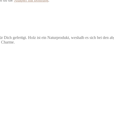
st du die
Adapter mit Bohrung
.
r Dich gefertigt. Holz ist ein Naturprodukt, weshalb es sich bei den a
n Charme.