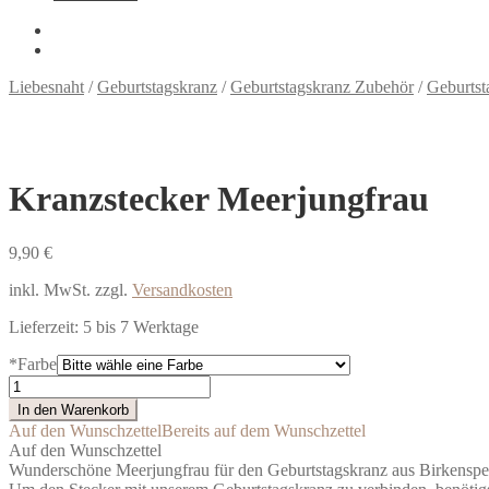
Liebesnaht
/
Geburtstagskranz
/
Geburtstagskranz Zubehör
/
Geburtst
Kranzstecker Meerjungfrau
9,90
€
inkl. MwSt.
zzgl.
Versandkosten
Lieferzeit:
5 bis 7 Werktage
*
Farbe
Kranzstecker
Meerjungfrau
In den Warenkorb
Menge
Auf den Wunschzettel
Bereits auf dem Wunschzettel
Auf den Wunschzettel
Wunderschöne Meerjungfrau für den Geburtstagskranz aus Birkenspe