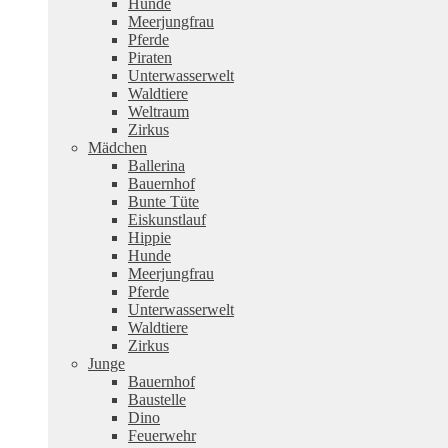
Hunde
Meerjungfrau
Pferde
Piraten
Unterwasserwelt
Waldtiere
Weltraum
Zirkus
Mädchen
Ballerina
Bauernhof
Bunte Tüte
Eiskunstlauf
Hippie
Hunde
Meerjungfrau
Pferde
Unterwasserwelt
Waldtiere
Zirkus
Junge
Bauernhof
Baustelle
Dino
Feuerwehr