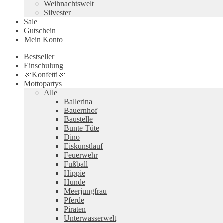
Weihnachtswelt
Silvester
Sale
Gutschein
Mein Konto
Bestseller
Einschulung
🎉Konfetti🎉
Mottopartys
Alle
Ballerina
Bauernhof
Baustelle
Bunte Tüte
Dino
Eiskunstlauf
Feuerwehr
Fußball
Hippie
Hunde
Meerjungfrau
Pferde
Piraten
Unterwasserwelt