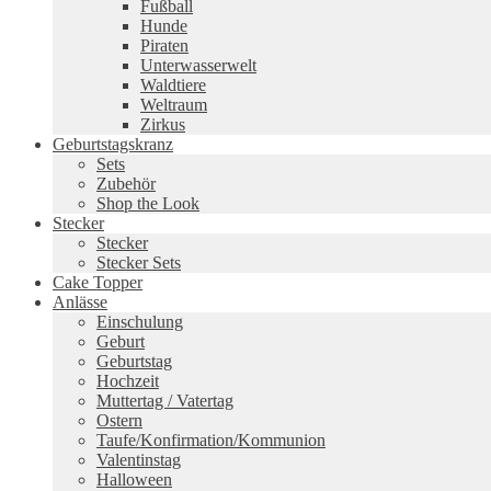
Fußball
Hunde
Piraten
Unterwasserwelt
Waldtiere
Weltraum
Zirkus
Geburtstagskranz
Sets
Zubehör
Shop the Look
Stecker
Stecker
Stecker Sets
Cake Topper
Anlässe
Einschulung
Geburt
Geburtstag
Hochzeit
Muttertag / Vatertag
Ostern
Taufe/Konfirmation/Kommunion
Valentinstag
Halloween