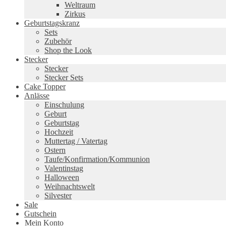
Weltraum
Zirkus
Geburtstagskranz
Sets
Zubehör
Shop the Look
Stecker
Stecker
Stecker Sets
Cake Topper
Anlässe
Einschulung
Geburt
Geburtstag
Hochzeit
Muttertag / Vatertag
Ostern
Taufe/Konfirmation/Kommunion
Valentinstag
Halloween
Weihnachtswelt
Silvester
Sale
Gutschein
Mein Konto