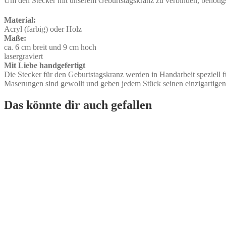
Um den Stecker mit unserem Geburtstagskranz zu verbinden, benötig
Material:
Acryl (farbig) oder Holz
Maße:
ca. 6 cm breit und 9 cm hoch
lasergraviert
Mit Liebe handgefertigt
Die Stecker für den Geburtstagskranz werden in Handarbeit speziell fü
Maserungen sind gewollt und geben jedem Stück seinen einzigartige
Das könnte dir auch gefallen