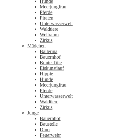
Hunde
Meerjungfrau
Pferde
Piraten
Unterwasserwelt
Waldtiere
Weltraum
Zirkus
Mädchen
Ballerina
Bauernhof
Bunte Tüte
Eiskunstlauf
Hippie
Hunde
Meerjungfrau
Pferde
Unterwasserwelt
Waldtiere
Zirkus
Junge
Bauernhof
Baustelle
Dino
Feuerwehr