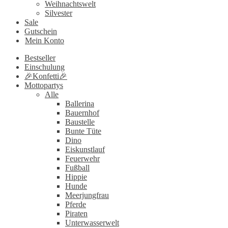
Weihnachtswelt
Silvester
Sale
Gutschein
Mein Konto
Bestseller
Einschulung
🎉Konfetti🎉
Mottopartys
Alle
Ballerina
Bauernhof
Baustelle
Bunte Tüte
Dino
Eiskunstlauf
Feuerwehr
Fußball
Hippie
Hunde
Meerjungfrau
Pferde
Piraten
Unterwasserwelt