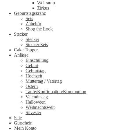
Weltraum
Zirkus
Geburtstagskranz
Sets
Zubehör
Shop the Look
Stecker
Stecker
Stecker Sets
Cake Topper
Anlässe
Einschulung
Geburt
Geburtstag
Hochzeit
Muttertag / Vatertag
Ostern
Taufe/Konfirmation/Kommunion
Valentinstag
Halloween
Weihnachtswelt
Silvester
Sale
Gutschein
Mein Konto