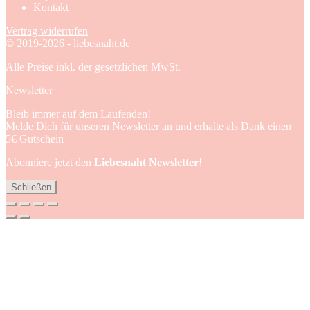
Kontakt
Vertrag widerrufen
© 2019-2026 - liebesnaht.de
Alle Preise inkl. der gesetzlichen MwSt.
Newsletter
Bleib immer auf dem Laufenden!
Melde Dich für unseren Newsletter an und erhalte als Dank einen
5€ Gutschein
Abonniere jetzt den
Liebesnaht Newsletter
!
Schließen