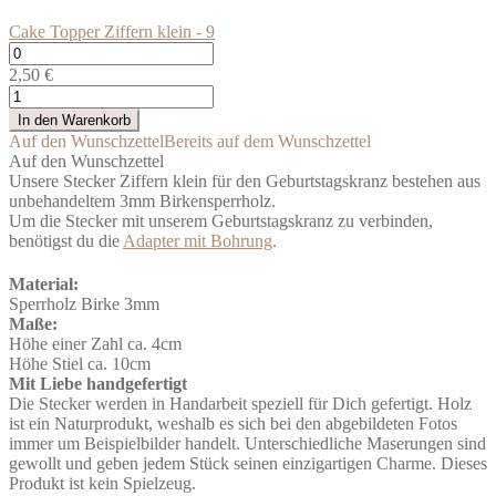
Cake Topper Ziffern klein - 9
Cake
Topper
2,50
€
Ziffern
Cake
klein
Topper
In den Warenkorb
-
Ziffern
Auf den Wunschzettel
Bereits auf dem Wunschzettel
9
klein
Auf den Wunschzettel
Menge
Menge
Unsere Stecker Ziffern klein für den Geburtstagskranz bestehen aus
unbehandeltem 3mm Birkensperrholz.
Um die Stecker mit unserem Geburtstagskranz zu verbinden,
benötigst du die
Adapter mit Bohrung
.
Material:
Sperrholz Birke 3mm
Maße:
Höhe einer Zahl ca. 4cm
Höhe Stiel ca. 10cm
Mit Liebe handgefertigt
Die Stecker werden in Handarbeit speziell für Dich gefertigt. Holz
ist ein Naturprodukt, weshalb es sich bei den abgebildeten Fotos
immer um Beispielbilder handelt. Unterschiedliche Maserungen sind
gewollt und geben jedem Stück seinen einzigartigen Charme. Dieses
Produkt ist kein Spielzeug.