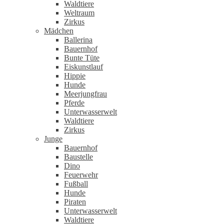
Waldtiere
Weltraum
Zirkus
Mädchen
Ballerina
Bauernhof
Bunte Tüte
Eiskunstlauf
Hippie
Hunde
Meerjungfrau
Pferde
Unterwasserwelt
Waldtiere
Zirkus
Junge
Bauernhof
Baustelle
Dino
Feuerwehr
Fußball
Hunde
Piraten
Unterwasserwelt
Waldtiere