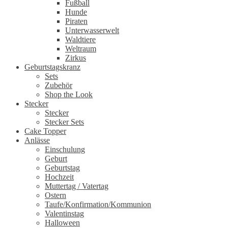
Fußball
Hunde
Piraten
Unterwasserwelt
Waldtiere
Weltraum
Zirkus
Geburtstagskranz
Sets
Zubehör
Shop the Look
Stecker
Stecker
Stecker Sets
Cake Topper
Anlässe
Einschulung
Geburt
Geburtstag
Hochzeit
Muttertag / Vatertag
Ostern
Taufe/Konfirmation/Kommunion
Valentinstag
Halloween