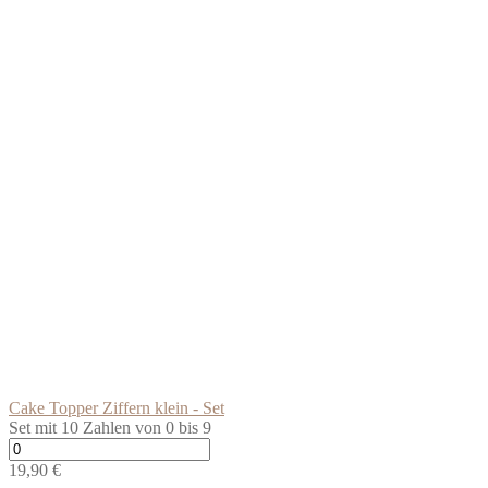
Cake Topper Ziffern klein - Set
Set mit 10 Zahlen von 0 bis 9
Cake
Topper
19,90
€
Ziffern