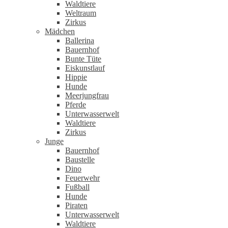
Waldtiere
Weltraum
Zirkus
Mädchen
Ballerina
Bauernhof
Bunte Tüte
Eiskunstlauf
Hippie
Hunde
Meerjungfrau
Pferde
Unterwasserwelt
Waldtiere
Zirkus
Junge
Bauernhof
Baustelle
Dino
Feuerwehr
Fußball
Hunde
Piraten
Unterwasserwelt
Waldtiere