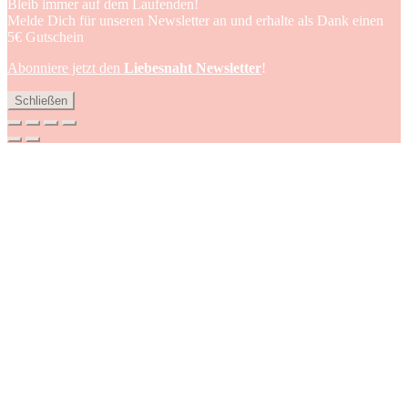
Bleib immer auf dem Laufenden!
Melde Dich für unseren Newsletter an und erhalte als Dank einen
5€ Gutschein
Abonniere jetzt den
Liebesnaht Newsletter
!
Schließen