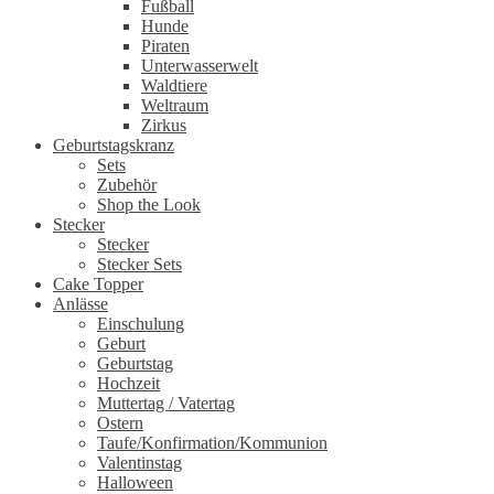
Fußball
Hunde
Piraten
Unterwasserwelt
Waldtiere
Weltraum
Zirkus
Geburtstagskranz
Sets
Zubehör
Shop the Look
Stecker
Stecker
Stecker Sets
Cake Topper
Anlässe
Einschulung
Geburt
Geburtstag
Hochzeit
Muttertag / Vatertag
Ostern
Taufe/Konfirmation/Kommunion
Valentinstag
Halloween