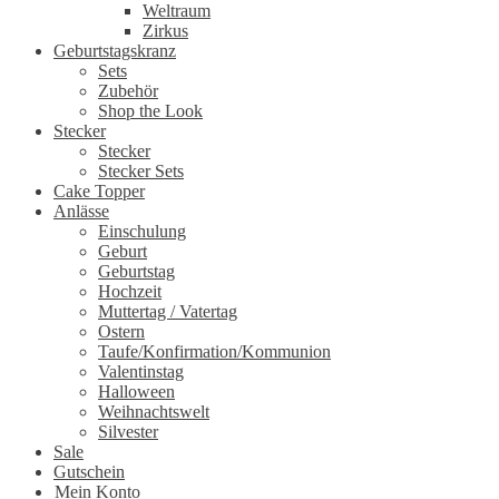
Weltraum
Zirkus
Geburtstagskranz
Sets
Zubehör
Shop the Look
Stecker
Stecker
Stecker Sets
Cake Topper
Anlässe
Einschulung
Geburt
Geburtstag
Hochzeit
Muttertag / Vatertag
Ostern
Taufe/Konfirmation/Kommunion
Valentinstag
Halloween
Weihnachtswelt
Silvester
Sale
Gutschein
Mein Konto