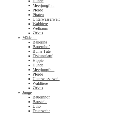
Hunde
Meerjungfrau
Pferde
Piraten
Unterwasserwelt
Waldtiere
Weltraum
Zirkus
Mädchen
Ballerina
Bauernhof
Bunte Tüte
Eiskunstlauf
Hippie
Hunde
Meerjungfrau
Pferde
Unterwasserwelt
Waldtiere
Zirkus
Junge
Bauernhof
Baustelle
Dino
Feuerwehr