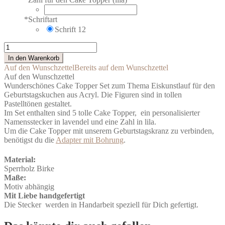
*
Schriftart
Schrift 12
Cake
Topper
In den Warenkorb
Eiskunstlauf
Auf den Wunschzettel
Bereits auf dem Wunschzettel
Set
Auf den Wunschzettel
bunt
Wunderschönes Cake Topper Set zum Thema Eiskunstlauf für den
mit
Geburtstagskuchen aus Acryl. Die Figuren sind in tollen
Namen
Pastelltönen gestaltet.
und
Im Set enthalten sind 5 tolle Cake Topper, ein personalisierter
Zahl
Namensstecker in lavendel und eine Zahl in lila.
Menge
Um die Cake Topper mit unserem Geburtstagskranz zu verbinden,
benötigst du die
Adapter mit Bohrung
.
Material:
Sperrholz Birke
Maße:
Motiv abhängig
Mit Liebe handgefertigt
Die Stecker werden in Handarbeit speziell für Dich gefertigt.