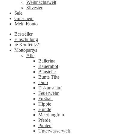
Weihnachtswelt
Silvester
Sale
Gutschein
Mein Konto
Bestseller
Einschulung
🎉Konfetti🎉
Mottopartys
Alle
Ballerina
Bauernhof
Baustelle
Bunte Tüte
Dino
Eiskunstlauf
Feuerwehr
Fußball
Hippie
Hunde
Meerjungfrau
Pferde
Piraten
Unterwasserwelt