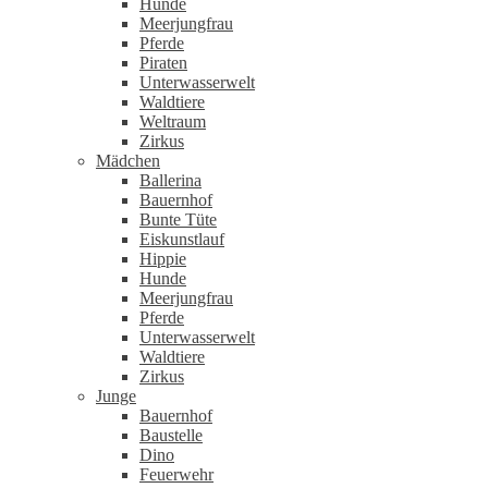
Hunde
Meerjungfrau
Pferde
Piraten
Unterwasserwelt
Waldtiere
Weltraum
Zirkus
Mädchen
Ballerina
Bauernhof
Bunte Tüte
Eiskunstlauf
Hippie
Hunde
Meerjungfrau
Pferde
Unterwasserwelt
Waldtiere
Zirkus
Junge
Bauernhof
Baustelle
Dino
Feuerwehr