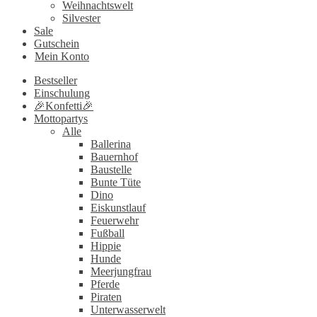
Weihnachtswelt
Silvester
Sale
Gutschein
Mein Konto
Bestseller
Einschulung
🎉Konfetti🎉
Mottopartys
Alle
Ballerina
Bauernhof
Baustelle
Bunte Tüte
Dino
Eiskunstlauf
Feuerwehr
Fußball
Hippie
Hunde
Meerjungfrau
Pferde
Piraten
Unterwasserwelt