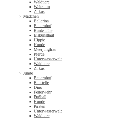
Waldtiere
Weltraum
Zirkus
Mädchen
Ballerina
Bauernhof
Bunte Tüte
Eiskunstlauf
Hippie
Hunde
Meerjungfrau
Pferde
Unterwasserwelt
Waldtiere
Zirkus
Junge
Bauernhof
Baustelle
Dino
Feuerwehr
Fußball
Hunde
Piraten
Unterwasserwelt
Waldtiere