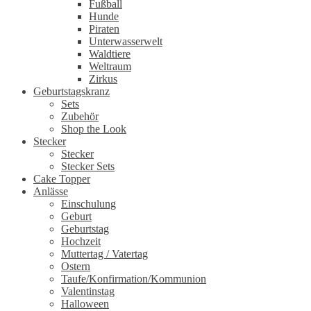
Fußball
Hunde
Piraten
Unterwasserwelt
Waldtiere
Weltraum
Zirkus
Geburtstagskranz
Sets
Zubehör
Shop the Look
Stecker
Stecker
Stecker Sets
Cake Topper
Anlässe
Einschulung
Geburt
Geburtstag
Hochzeit
Muttertag / Vatertag
Ostern
Taufe/Konfirmation/Kommunion
Valentinstag
Halloween