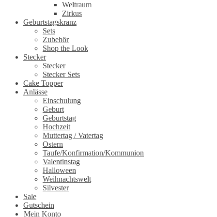
Weltraum
Zirkus
Geburtstagskranz
Sets
Zubehör
Shop the Look
Stecker
Stecker
Stecker Sets
Cake Topper
Anlässe
Einschulung
Geburt
Geburtstag
Hochzeit
Muttertag / Vatertag
Ostern
Taufe/Konfirmation/Kommunion
Valentinstag
Halloween
Weihnachtswelt
Silvester
Sale
Gutschein
Mein Konto