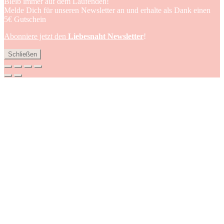
Bleib immer auf dem Laufenden!
Melde Dich für unseren Newsletter an und erhalte als Dank einen
5€ Gutschein
Abonniere jetzt den
Liebesnaht Newsletter
!
Schließen