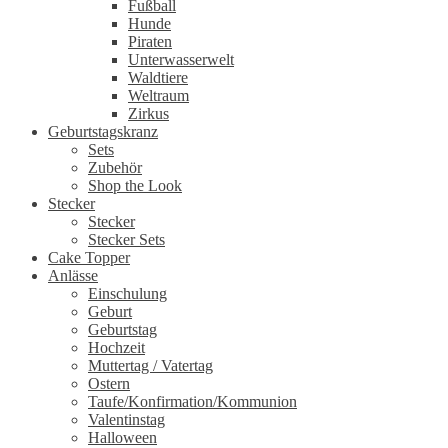
Fußball
Hunde
Piraten
Unterwasserwelt
Waldtiere
Weltraum
Zirkus
Geburtstagskranz
Sets
Zubehör
Shop the Look
Stecker
Stecker
Stecker Sets
Cake Topper
Anlässe
Einschulung
Geburt
Geburtstag
Hochzeit
Muttertag / Vatertag
Ostern
Taufe/Konfirmation/Kommunion
Valentinstag
Halloween