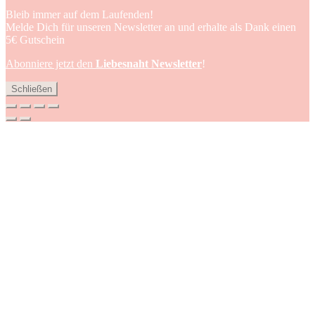
Bleib immer auf dem Laufenden!
Melde Dich für unseren Newsletter an und erhalte als Dank einen
5€ Gutschein
Abonniere jetzt den
Liebesnaht Newsletter
!
Schließen