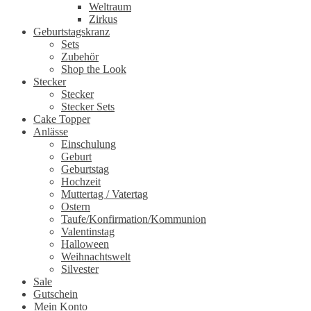
Weltraum
Zirkus
Geburtstagskranz
Sets
Zubehör
Shop the Look
Stecker
Stecker
Stecker Sets
Cake Topper
Anlässe
Einschulung
Geburt
Geburtstag
Hochzeit
Muttertag / Vatertag
Ostern
Taufe/Konfirmation/Kommunion
Valentinstag
Halloween
Weihnachtswelt
Silvester
Sale
Gutschein
Mein Konto