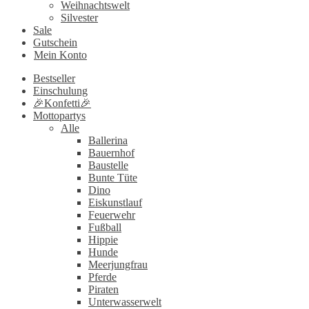
Weihnachtswelt
Silvester
Sale
Gutschein
Mein Konto
Bestseller
Einschulung
🎉Konfetti🎉
Mottopartys
Alle
Ballerina
Bauernhof
Baustelle
Bunte Tüte
Dino
Eiskunstlauf
Feuerwehr
Fußball
Hippie
Hunde
Meerjungfrau
Pferde
Piraten
Unterwasserwelt