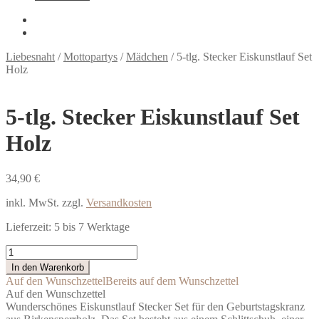
Liebesnaht
/
Mottopartys
/
Mädchen
/
5-tlg. Stecker Eiskunstlauf Set
Holz
5-tlg. Stecker Eiskunstlauf Set
Holz
34,90
€
inkl. MwSt.
zzgl.
Versandkosten
Lieferzeit:
5 bis 7 Werktage
5-
tlg.
In den Warenkorb
Stecker
Auf den Wunschzettel
Bereits auf dem Wunschzettel
Eiskunstlauf
Auf den Wunschzettel
Set
Wunderschönes Eiskunstlauf Stecker Set für den Geburtstagskranz
Holz