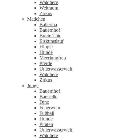
Waldtiere
Weltraum
Zirkus
Mädchen
Ballerina
Bauernhof
Bunte Tüte
Eiskunstlauf
Hippie
Hunde
Meerjungfrau
Pferde
Unterwasserwelt
Waldtiere
Zirkus
Junge
Bauernhof
Baustelle
Dino
Feuerwehr
Fußball
Hunde
Piraten
Unterwasserwelt
Waldtiere