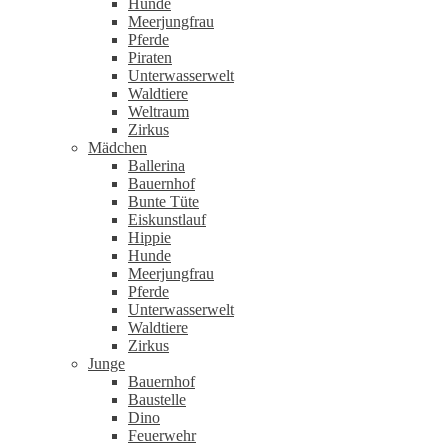
Hunde
Meerjungfrau
Pferde
Piraten
Unterwasserwelt
Waldtiere
Weltraum
Zirkus
Mädchen
Ballerina
Bauernhof
Bunte Tüte
Eiskunstlauf
Hippie
Hunde
Meerjungfrau
Pferde
Unterwasserwelt
Waldtiere
Zirkus
Junge
Bauernhof
Baustelle
Dino
Feuerwehr