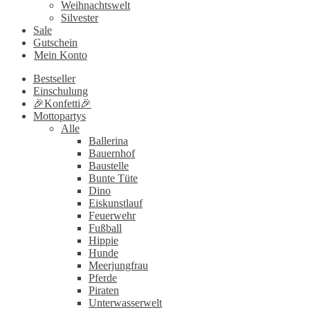
Weihnachtswelt
Silvester
Sale
Gutschein
Mein Konto
Bestseller
Einschulung
🎉Konfetti🎉
Mottopartys
Alle
Ballerina
Bauernhof
Baustelle
Bunte Tüte
Dino
Eiskunstlauf
Feuerwehr
Fußball
Hippie
Hunde
Meerjungfrau
Pferde
Piraten
Unterwasserwelt