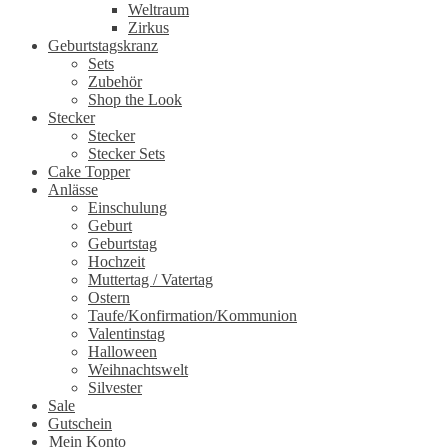
Weltraum
Zirkus
Geburtstagskranz
Sets
Zubehör
Shop the Look
Stecker
Stecker
Stecker Sets
Cake Topper
Anlässe
Einschulung
Geburt
Geburtstag
Hochzeit
Muttertag / Vatertag
Ostern
Taufe/Konfirmation/Kommunion
Valentinstag
Halloween
Weihnachtswelt
Silvester
Sale
Gutschein
Mein Konto