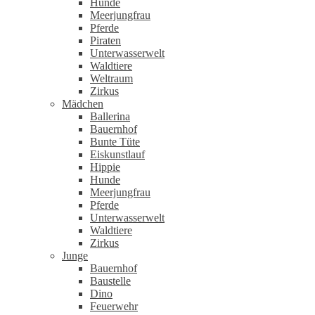
Hunde
Meerjungfrau
Pferde
Piraten
Unterwasserwelt
Waldtiere
Weltraum
Zirkus
Mädchen
Ballerina
Bauernhof
Bunte Tüte
Eiskunstlauf
Hippie
Hunde
Meerjungfrau
Pferde
Unterwasserwelt
Waldtiere
Zirkus
Junge
Bauernhof
Baustelle
Dino
Feuerwehr