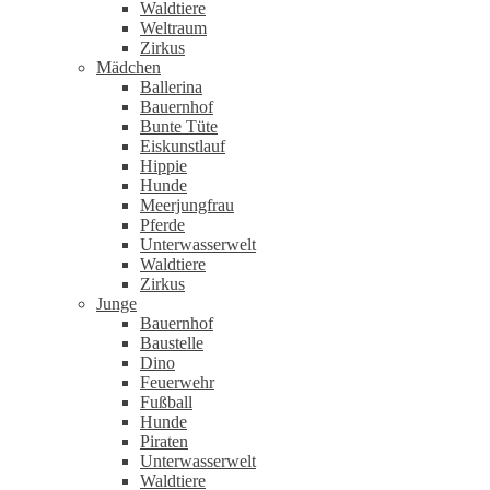
Waldtiere
Weltraum
Zirkus
Mädchen
Ballerina
Bauernhof
Bunte Tüte
Eiskunstlauf
Hippie
Hunde
Meerjungfrau
Pferde
Unterwasserwelt
Waldtiere
Zirkus
Junge
Bauernhof
Baustelle
Dino
Feuerwehr
Fußball
Hunde
Piraten
Unterwasserwelt
Waldtiere