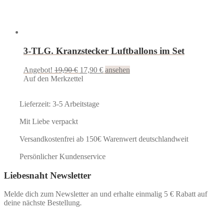
3-TLG. Kranzstecker Luftballons im Set
Ursprünglicher
Aktueller
Angebot!
19,90
€
17,90
€
ansehen
Preis
Preis
Auf den Merkzettel
war:
ist:
19,90 €
17,90 €.
Lieferzeit: 3-5 Arbeitstage
Mit Liebe verpackt
Versandkostenfrei ab 150€ Warenwert deutschlandweit
Persönlicher Kundenservice
Liebesnaht Newsletter
Melde dich zum Newsletter an und erhalte einmalig 5 € Rabatt auf
deine nächste Bestellung.