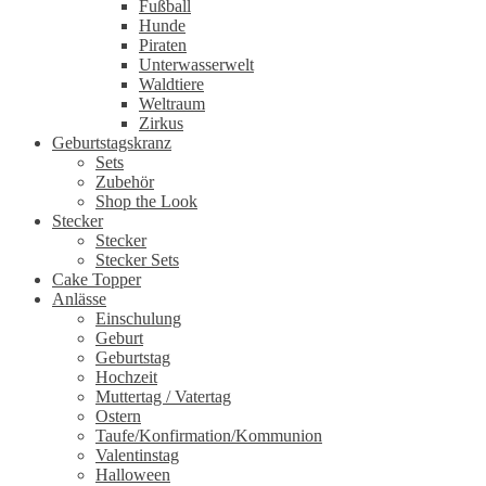
Fußball
Hunde
Piraten
Unterwasserwelt
Waldtiere
Weltraum
Zirkus
Geburtstagskranz
Sets
Zubehör
Shop the Look
Stecker
Stecker
Stecker Sets
Cake Topper
Anlässe
Einschulung
Geburt
Geburtstag
Hochzeit
Muttertag / Vatertag
Ostern
Taufe/Konfirmation/Kommunion
Valentinstag
Halloween