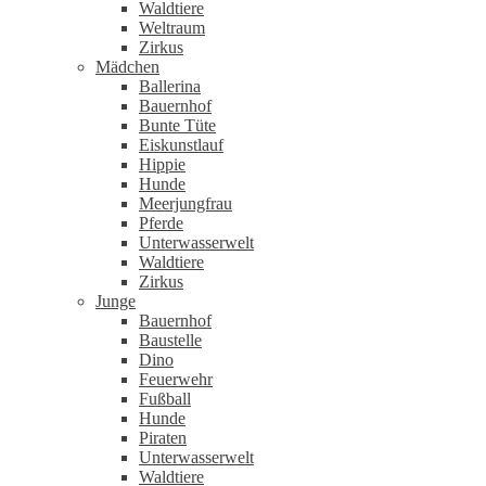
Waldtiere
Weltraum
Zirkus
Mädchen
Ballerina
Bauernhof
Bunte Tüte
Eiskunstlauf
Hippie
Hunde
Meerjungfrau
Pferde
Unterwasserwelt
Waldtiere
Zirkus
Junge
Bauernhof
Baustelle
Dino
Feuerwehr
Fußball
Hunde
Piraten
Unterwasserwelt
Waldtiere