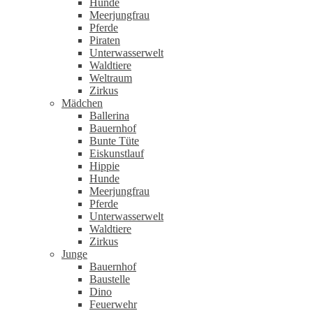
Hunde
Meerjungfrau
Pferde
Piraten
Unterwasserwelt
Waldtiere
Weltraum
Zirkus
Mädchen
Ballerina
Bauernhof
Bunte Tüte
Eiskunstlauf
Hippie
Hunde
Meerjungfrau
Pferde
Unterwasserwelt
Waldtiere
Zirkus
Junge
Bauernhof
Baustelle
Dino
Feuerwehr