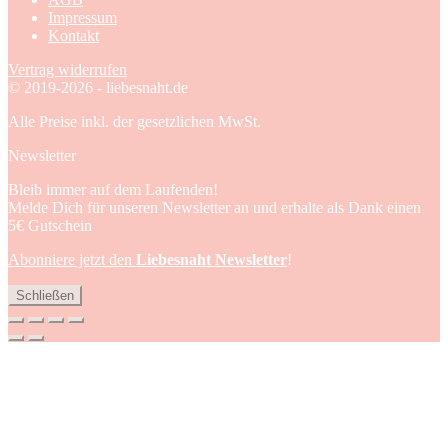
Impressum
Kontakt
Vertrag widerrufen
© 2019-2026 - liebesnaht.de
Alle Preise inkl. der gesetzlichen MwSt.
Newsletter
Bleib immer auf dem Laufenden!
Melde Dich für unseren Newsletter an und erhalte als Dank einen
5€ Gutschein
Abonniere jetzt den
Liebesnaht Newsletter
!
Schließen