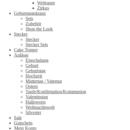
Weltraum
Zirkus
Geburtstagskranz
Sets
Zubehör
Shop the Look
Stecker
Stecker
Stecker Sets
Cake Topper
Anlässe
Einschulung
Geburt
Geburtstag
Hochzeit
Muttertag / Vatertag
Ostern
Taufe/Konfirmation/Kommunion
Valentinstag
Halloween
Weihnachtswelt
Silvester
Sale
Gutschein
Mein Konto