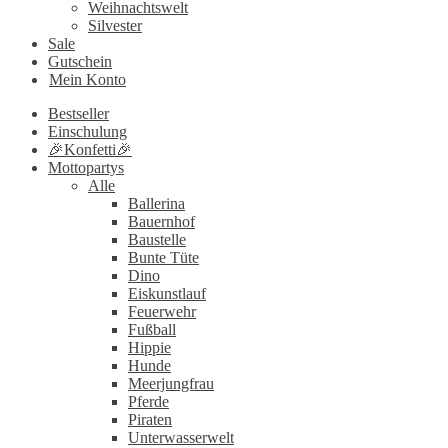
Weihnachtswelt
Silvester
Sale
Gutschein
Mein Konto
Bestseller
Einschulung
🎉Konfetti🎉
Mottopartys
Alle
Ballerina
Bauernhof
Baustelle
Bunte Tüte
Dino
Eiskunstlauf
Feuerwehr
Fußball
Hippie
Hunde
Meerjungfrau
Pferde
Piraten
Unterwasserwelt