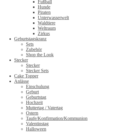
Fußball
Hunde
Piraten
Unterwasserwelt
Waldtiere
Weltraum
Zirkus
Geburtstagskranz
Sets
Zubehör
Shop the Look
Stecker
Stecker
Stecker Sets
Cake Topper
Anlässe
Einschulung
Geburt
Geburtstag
Hochzeit
Muttertag / Vatertag
Ostern
Taufe/Konfirmation/Kommunion
Valentinstag
Halloween