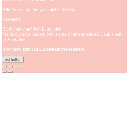
Alle Preise inkl. der gesetzlichen MwSt.
Newsletter
Bleib immer auf dem Laufenden!
Melde Dich für unseren Newsletter an und erhalte als Dank einen
5€ Gutschein
Abonniere jetzt den
Liebesnaht Newsletter
!
Schließen