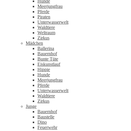
Hunde
Meerjungfrau
Pferde
Piraten
Unterwasserwelt
Waldtiere
Weltraum
Zirkus
Mädchen
Ballerina
Bauernhof
Bunte Tüte
Eiskunstlauf
Hippie
Hunde
Meerjungfrau
Pferde
Unterwasserwelt
Waldtiere
Zirkus
Junge
Bauernhof
Baustelle
Dino
Feuerwehr