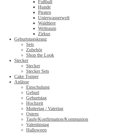
Fußball
Hunde
Piraten
Unterwasserwelt
Waldtiere
Weltraum
Zirkus
Geburtstagskranz
Sets
Zubehör
Shop the Look
Stecker
Stecker
Stecker Sets
Cake Topper
Anlässe
Einschulung
Geburt
Geburtstag
Hochzeit
Muttertag / Vatertag
Ostern
Taufe/Konfirmation/Kommunion
Valentinstag
Halloween