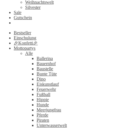
Weihnachtswelt
Silvester
Sale
Gutschein
Mein
Konto
Bestseller
Einschulung
🎉Konfetti🎉
Mottopartys
Alle
Ballerina
Bauernhof
Baustelle
Bunte Tüte
Dino
Eiskunstlauf
Feuerwehr
Fußball
Hippie
Hunde
Meerjungfrau
Pferde
Piraten
Unterwasserwelt