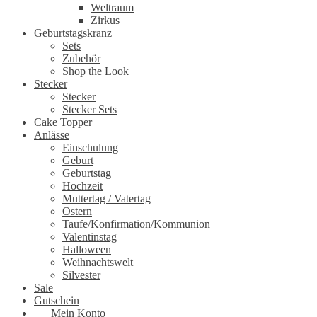
Weltraum
Zirkus
Geburtstagskranz
Sets
Zubehör
Shop the Look
Stecker
Stecker
Stecker Sets
Cake Topper
Anlässe
Einschulung
Geburt
Geburtstag
Hochzeit
Muttertag / Vatertag
Ostern
Taufe/Konfirmation/Kommunion
Valentinstag
Halloween
Weihnachtswelt
Silvester
Sale
Gutschein
Mein Konto