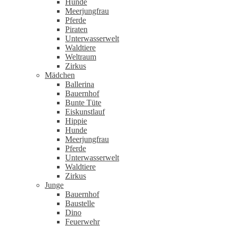
Hunde
Meerjungfrau
Pferde
Piraten
Unterwasserwelt
Waldtiere
Weltraum
Zirkus
Mädchen
Ballerina
Bauernhof
Bunte Tüte
Eiskunstlauf
Hippie
Hunde
Meerjungfrau
Pferde
Unterwasserwelt
Waldtiere
Zirkus
Junge
Bauernhof
Baustelle
Dino
Feuerwehr