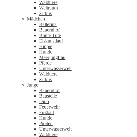
Waldtiere
Weltraum
Zirkus
Mädchen
Ballerina
Bauernhof
Bunte Tüte
Eiskunstlauf
Hippie
Hunde
Meerjungfrau
Pferde
Unterwasserwelt
Waldtiere
Zirkus
Junge
Bauernhof
Baustelle
Dino
Feuerwehr
Fußball
Hunde
Piraten
Unterwasserwelt
Waldtiere