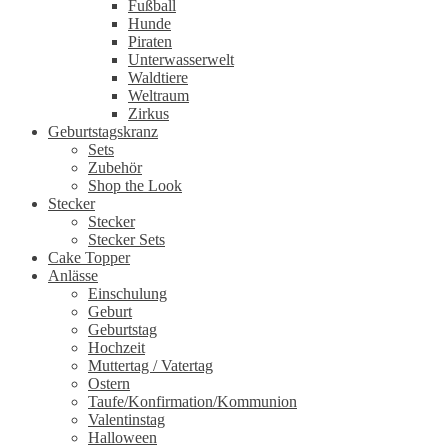
Fußball
Hunde
Piraten
Unterwasserwelt
Waldtiere
Weltraum
Zirkus
Geburtstagskranz
Sets
Zubehör
Shop the Look
Stecker
Stecker
Stecker Sets
Cake Topper
Anlässe
Einschulung
Geburt
Geburtstag
Hochzeit
Muttertag / Vatertag
Ostern
Taufe/Konfirmation/Kommunion
Valentinstag
Halloween