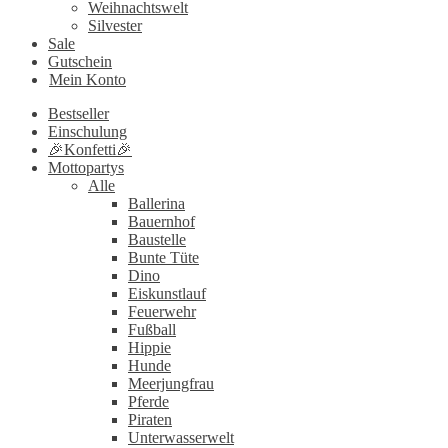
Weihnachtswelt
Silvester
Sale
Gutschein
Mein Konto
Bestseller
Einschulung
🎉Konfetti🎉
Mottopartys
Alle
Ballerina
Bauernhof
Baustelle
Bunte Tüte
Dino
Eiskunstlauf
Feuerwehr
Fußball
Hippie
Hunde
Meerjungfrau
Pferde
Piraten
Unterwasserwelt