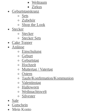
Weltraum
Zirkus
Geburtstagskranz
Sets
Zubehör
Shop the Look
Stecker
Stecker
Stecker Sets
Cake Topper
Anlässe
Einschulung
Geburt
Geburtstag
Hochzeit
Muttertag / Vatertag
Ostern
Taufe/Konfirmation/Kommunion
Valentinstag
Halloween
Weihnachtswelt
Silvester
Sale
Gutschein
Mein Konto