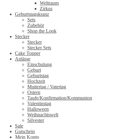
Weltraum
Zirkus
Geburtstagskranz
Sets
Zubehör
Shop the Look
Stecker
Stecker
Stecker Sets
Cake Topper
Anlässe
Einschulung
Geburt
Geburtstag
Hochzeit
Muttertag / Vatertag
Ostern
Taufe/Konfirmation/Kommunion
Valentinstag
Halloween
Weihnachtswelt
Silvester
Sale
Gutschein
Mein Konto