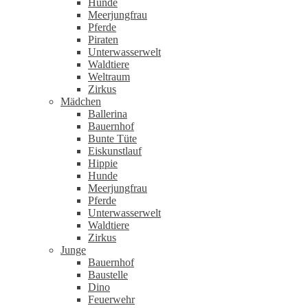
Hunde
Meerjungfrau
Pferde
Piraten
Unterwasserwelt
Waldtiere
Weltraum
Zirkus
Mädchen
Ballerina
Bauernhof
Bunte Tüte
Eiskunstlauf
Hippie
Hunde
Meerjungfrau
Pferde
Unterwasserwelt
Waldtiere
Zirkus
Junge
Bauernhof
Baustelle
Dino
Feuerwehr