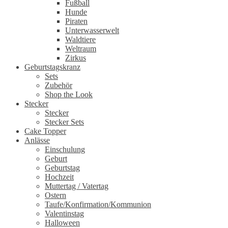
Fußball
Hunde
Piraten
Unterwasserwelt
Waldtiere
Weltraum
Zirkus
Geburtstagskranz
Sets
Zubehör
Shop the Look
Stecker
Stecker
Stecker Sets
Cake Topper
Anlässe
Einschulung
Geburt
Geburtstag
Hochzeit
Muttertag / Vatertag
Ostern
Taufe/Konfirmation/Kommunion
Valentinstag
Halloween