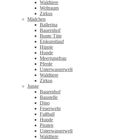
Waldtiere
Weltraum
Zirkus
Mädchen
Ballerina
Bauernhof
Bunte Tüte
Eiskunstlauf
Hippie
Hunde
Meerjungfrau
Pferde
Unterwasserwelt
Waldtiere
Zirkus
Junge
Bauernhof
Baustelle
Dino
Feuerwehr
Fußball
Hunde
Piraten
Unterwasserwelt
Waldtiere