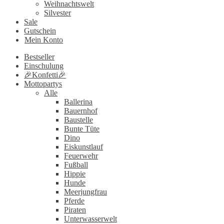
Weihnachtswelt
Silvester
Sale
Gutschein
Mein Konto
Bestseller
Einschulung
🎉Konfetti🎉
Mottopartys
Alle
Ballerina
Bauernhof
Baustelle
Bunte Tüte
Dino
Eiskunstlauf
Feuerwehr
Fußball
Hippie
Hunde
Meerjungfrau
Pferde
Piraten
Unterwasserwelt