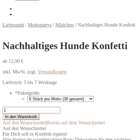
Liebesnaht
/
Mottopartys
/
Mädchen
/
Nachhaltiges Hunde Konfetti
Nachhaltiges Hunde Konfetti
ab 12,90 €
inkl. MwSt.
zzgl.
Versandkosten
Lieferzeit:
5 bis 7 Werktage
*
Paketgröße
Nachhaltiges
Hunde
In den Warenkorb
Konfetti
Auf den Wunschzettel
Bereits auf dem Wunschzettel
Menge
Auf den Wunschzettel
Für Dich soll es Konfetti regnen!
Hier findest du wunderschöne Party-Dekoration für den nächsten