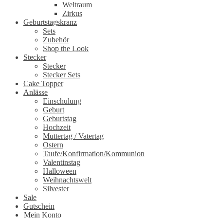
Weltraum
Zirkus
Geburtstagskranz
Sets
Zubehör
Shop the Look
Stecker
Stecker
Stecker Sets
Cake Topper
Anlässe
Einschulung
Geburt
Geburtstag
Hochzeit
Muttertag / Vatertag
Ostern
Taufe/Konfirmation/Kommunion
Valentinstag
Halloween
Weihnachtswelt
Silvester
Sale
Gutschein
Mein Konto