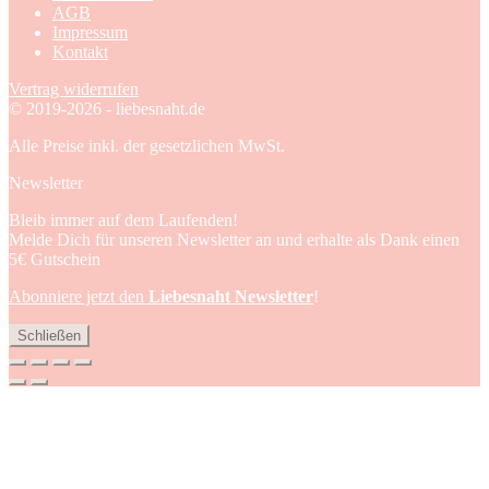
AGB
Impressum
Kontakt
Vertrag widerrufen
© 2019-2026 - liebesnaht.de
Alle Preise inkl. der gesetzlichen MwSt.
Newsletter
Bleib immer auf dem Laufenden!
Melde Dich für unseren Newsletter an und erhalte als Dank einen
5€ Gutschein
Abonniere jetzt den
Liebesnaht Newsletter
!
Schließen