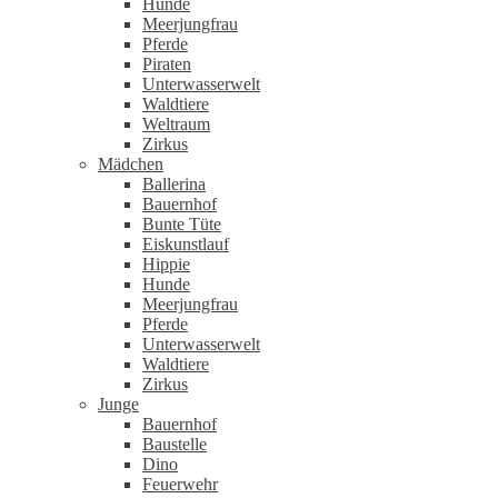
Hunde
Meerjungfrau
Pferde
Piraten
Unterwasserwelt
Waldtiere
Weltraum
Zirkus
Mädchen
Ballerina
Bauernhof
Bunte Tüte
Eiskunstlauf
Hippie
Hunde
Meerjungfrau
Pferde
Unterwasserwelt
Waldtiere
Zirkus
Junge
Bauernhof
Baustelle
Dino
Feuerwehr