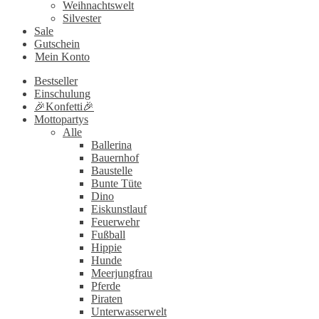
Weihnachtswelt
Silvester
Sale
Gutschein
Mein Konto
Bestseller
Einschulung
🎉Konfetti🎉
Mottopartys
Alle
Ballerina
Bauernhof
Baustelle
Bunte Tüte
Dino
Eiskunstlauf
Feuerwehr
Fußball
Hippie
Hunde
Meerjungfrau
Pferde
Piraten
Unterwasserwelt