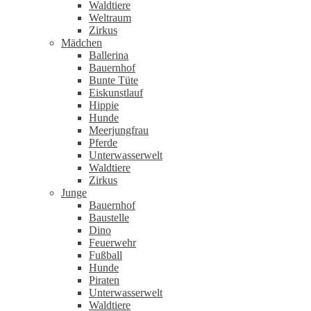
Waldtiere
Weltraum
Zirkus
Mädchen
Ballerina
Bauernhof
Bunte Tüte
Eiskunstlauf
Hippie
Hunde
Meerjungfrau
Pferde
Unterwasserwelt
Waldtiere
Zirkus
Junge
Bauernhof
Baustelle
Dino
Feuerwehr
Fußball
Hunde
Piraten
Unterwasserwelt
Waldtiere