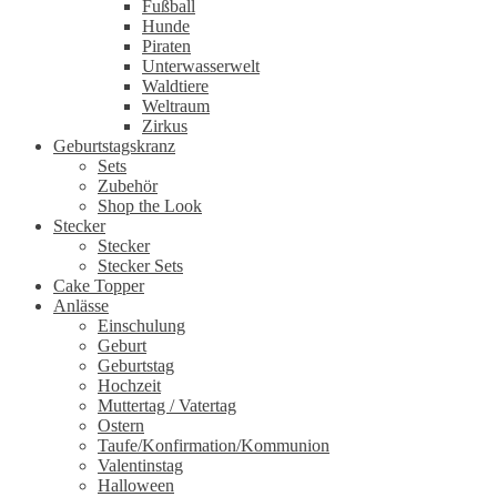
Fußball
Hunde
Piraten
Unterwasserwelt
Waldtiere
Weltraum
Zirkus
Geburtstagskranz
Sets
Zubehör
Shop the Look
Stecker
Stecker
Stecker Sets
Cake Topper
Anlässe
Einschulung
Geburt
Geburtstag
Hochzeit
Muttertag / Vatertag
Ostern
Taufe/Konfirmation/Kommunion
Valentinstag
Halloween