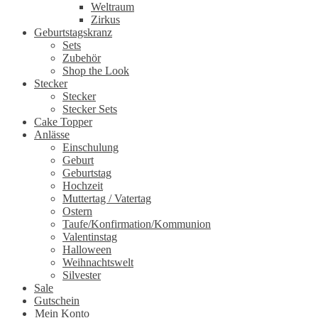
Weltraum
Zirkus
Geburtstagskranz
Sets
Zubehör
Shop the Look
Stecker
Stecker
Stecker Sets
Cake Topper
Anlässe
Einschulung
Geburt
Geburtstag
Hochzeit
Muttertag / Vatertag
Ostern
Taufe/Konfirmation/Kommunion
Valentinstag
Halloween
Weihnachtswelt
Silvester
Sale
Gutschein
Mein Konto