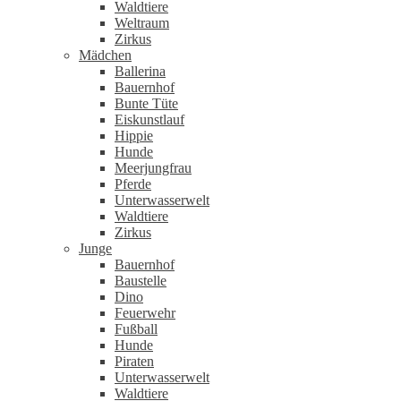
Waldtiere
Weltraum
Zirkus
Mädchen
Ballerina
Bauernhof
Bunte Tüte
Eiskunstlauf
Hippie
Hunde
Meerjungfrau
Pferde
Unterwasserwelt
Waldtiere
Zirkus
Junge
Bauernhof
Baustelle
Dino
Feuerwehr
Fußball
Hunde
Piraten
Unterwasserwelt
Waldtiere