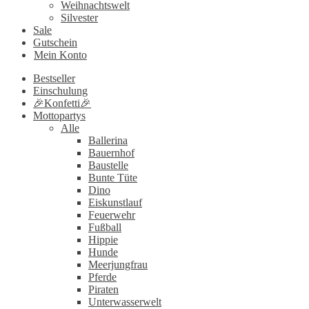
Weihnachtswelt
Silvester
Sale
Gutschein
Mein Konto
Bestseller
Einschulung
🎉Konfetti🎉
Mottopartys
Alle
Ballerina
Bauernhof
Baustelle
Bunte Tüte
Dino
Eiskunstlauf
Feuerwehr
Fußball
Hippie
Hunde
Meerjungfrau
Pferde
Piraten
Unterwasserwelt