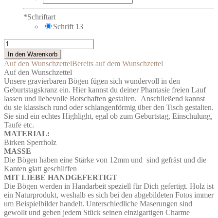
*
Schriftart
Schrift 13
Gravierter
Holzbogen
In den Warenkorb
zur
Auf den Wunschzettel
Bereits auf dem Wunschzettel
Taufe
Auf den Wunschzettel
für
Unsere gravierbaren Bögen fügen sich wundervoll in den
den
Geburtstagskranz ein. Hier kannst du deiner Phantasie freien Lauf
Geburtstagskranz
lassen und liebevolle Botschaften gestalten. Anschließend kannst
Menge
du sie klassisch rund oder schlangenförmig über den Tisch gestalten.
Sie sind ein echtes Highlight, egal ob zum Geburtstag, Einschulung,
Taufe etc.
MATERIAL:
Birken Sperrholz
MASSE
Die Bögen haben eine Stärke von 12mm und sind gefräst und die
Kanten glatt geschliffen
MIT LIEBE HANDGEFERTIGT
Die Bögen werden in Handarbeit speziell für Dich gefertigt. Holz ist
ein Naturprodukt, weshalb es sich bei den abgebildeten Fotos immer
um Beispielbilder handelt. Unterschiedliche Maserungen sind
gewollt und geben jedem Stück seinen einzigartigen Charme