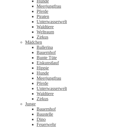
Hunde
Meerjungfrau
Pferde
Piraten
Unterwasserwelt
Waldtiere
Weltraum
Zirkus
Mädchen
Ballerina
Bauernhof
Bunte Tüte
Eiskunstlauf
Hippie
Hunde
Meerjungfrau
Pferde
Unterwasserwelt
Waldtiere
Zirkus
Junge
Bauernhof
Baustelle
Dino
Feuerwehr