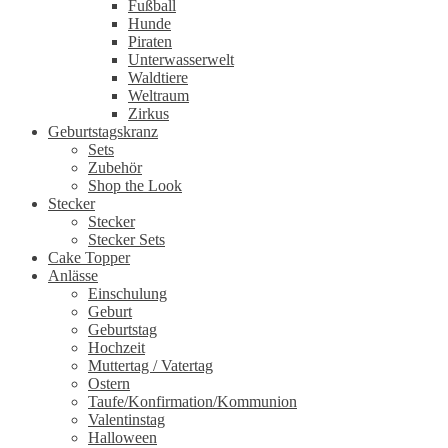
Fußball
Hunde
Piraten
Unterwasserwelt
Waldtiere
Weltraum
Zirkus
Geburtstagskranz
Sets
Zubehör
Shop the Look
Stecker
Stecker
Stecker Sets
Cake Topper
Anlässe
Einschulung
Geburt
Geburtstag
Hochzeit
Muttertag / Vatertag
Ostern
Taufe/Konfirmation/Kommunion
Valentinstag
Halloween