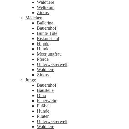
Waldtiere
Weltraum
Zirkus
Mädchen
Ballerina
Bauernhof
Bunte Tüte
Eiskunstlauf
Hippie
Hunde
Meerjungfrau
Pferde
Unterwasserwelt
Waldtiere
Zirkus
Junge
Bauernhof
Baustelle
Dino
Feuerwehr
Fußball
Hunde
Piraten
Unterwasserwelt
Waldtiere