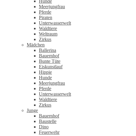
Hunde
Meerjungfrau
Pferde
Piraten
Unterwasserwelt
Waldtiere
Weltraum
Zirkus
Mädchen
Ballerina
Bauernhof
Bunte Tüte
Eiskunstlauf
Hippie
Hunde
Meerjungfrau
Pferde
Unterwasserwelt
Waldtiere
Zirkus
Junge
Bauernhof
Baustelle
Dino
Feuerwehr