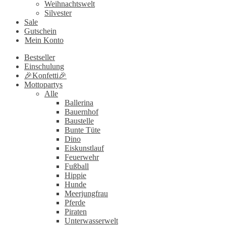
Weihnachtswelt
Silvester
Sale
Gutschein
Mein Konto
Bestseller
Einschulung
🎉Konfetti🎉
Mottopartys
Alle
Ballerina
Bauernhof
Baustelle
Bunte Tüte
Dino
Eiskunstlauf
Feuerwehr
Fußball
Hippie
Hunde
Meerjungfrau
Pferde
Piraten
Unterwasserwelt