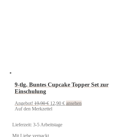
9-tlg. Buntes Cupcake Topper Set zur
Einschulung
Ursprünglicher
Aktueller
Angebot!
19,90
€
12,90
€
ansehen
Preis
Preis
Auf den Merkzettel
war:
ist:
19,90 €
12,90 €.
Lieferzeit: 3-5 Arbeitstage
Mit Liebe verpackt