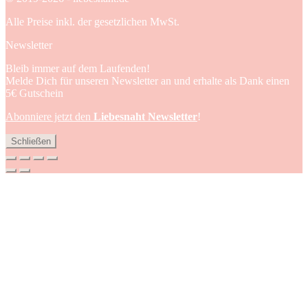
Alle Preise inkl. der gesetzlichen MwSt.
Newsletter
Bleib immer auf dem Laufenden!
Melde Dich für unseren Newsletter an und erhalte als Dank einen
5€ Gutschein
Abonniere jetzt den
Liebesnaht Newsletter
!
Schließen