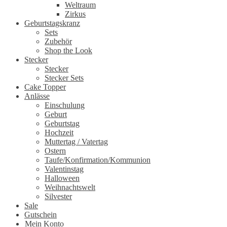
Weltraum
Zirkus
Geburtstagskranz
Sets
Zubehör
Shop the Look
Stecker
Stecker
Stecker Sets
Cake Topper
Anlässe
Einschulung
Geburt
Geburtstag
Hochzeit
Muttertag / Vatertag
Ostern
Taufe/Konfirmation/Kommunion
Valentinstag
Halloween
Weihnachtswelt
Silvester
Sale
Gutschein
Mein Konto