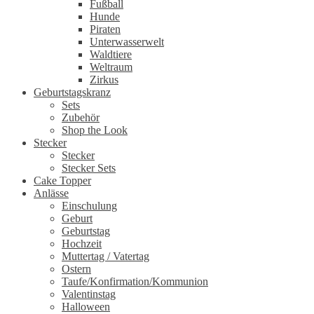
Fußball
Hunde
Piraten
Unterwasserwelt
Waldtiere
Weltraum
Zirkus
Geburtstagskranz
Sets
Zubehör
Shop the Look
Stecker
Stecker
Stecker Sets
Cake Topper
Anlässe
Einschulung
Geburt
Geburtstag
Hochzeit
Muttertag / Vatertag
Ostern
Taufe/Konfirmation/Kommunion
Valentinstag
Halloween