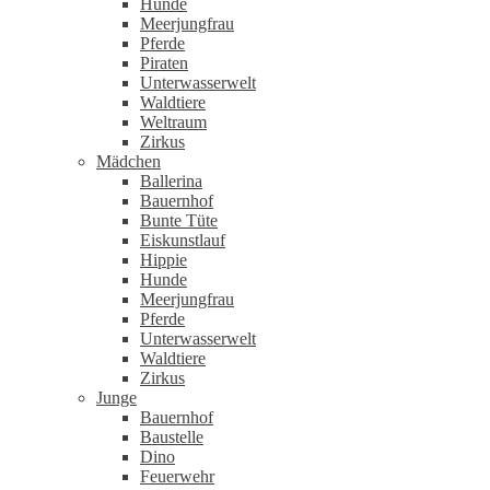
Hunde
Meerjungfrau
Pferde
Piraten
Unterwasserwelt
Waldtiere
Weltraum
Zirkus
Mädchen
Ballerina
Bauernhof
Bunte Tüte
Eiskunstlauf
Hippie
Hunde
Meerjungfrau
Pferde
Unterwasserwelt
Waldtiere
Zirkus
Junge
Bauernhof
Baustelle
Dino
Feuerwehr