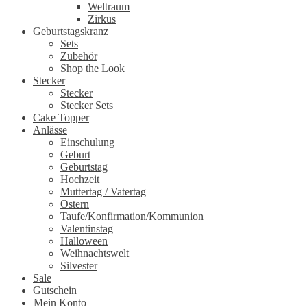
Weltraum
Zirkus
Geburtstagskranz
Sets
Zubehör
Shop the Look
Stecker
Stecker
Stecker Sets
Cake Topper
Anlässe
Einschulung
Geburt
Geburtstag
Hochzeit
Muttertag / Vatertag
Ostern
Taufe/Konfirmation/Kommunion
Valentinstag
Halloween
Weihnachtswelt
Silvester
Sale
Gutschein
Mein Konto