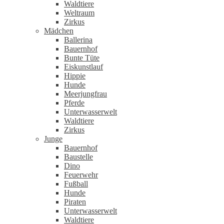
Waldtiere
Weltraum
Zirkus
Mädchen
Ballerina
Bauernhof
Bunte Tüte
Eiskunstlauf
Hippie
Hunde
Meerjungfrau
Pferde
Unterwasserwelt
Waldtiere
Zirkus
Junge
Bauernhof
Baustelle
Dino
Feuerwehr
Fußball
Hunde
Piraten
Unterwasserwelt
Waldtiere