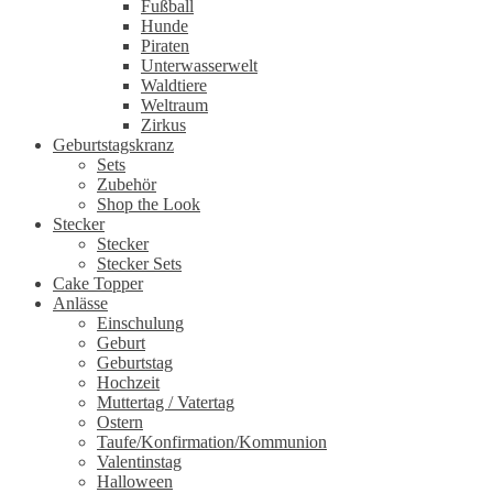
Fußball
Hunde
Piraten
Unterwasserwelt
Waldtiere
Weltraum
Zirkus
Geburtstagskranz
Sets
Zubehör
Shop the Look
Stecker
Stecker
Stecker Sets
Cake Topper
Anlässe
Einschulung
Geburt
Geburtstag
Hochzeit
Muttertag / Vatertag
Ostern
Taufe/Konfirmation/Kommunion
Valentinstag
Halloween