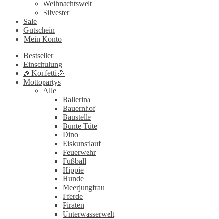
Weihnachtswelt
Silvester
Sale
Gutschein
Mein Konto
Bestseller
Einschulung
🎉Konfetti🎉
Mottopartys
Alle
Ballerina
Bauernhof
Baustelle
Bunte Tüte
Dino
Eiskunstlauf
Feuerwehr
Fußball
Hippie
Hunde
Meerjungfrau
Pferde
Piraten
Unterwasserwelt