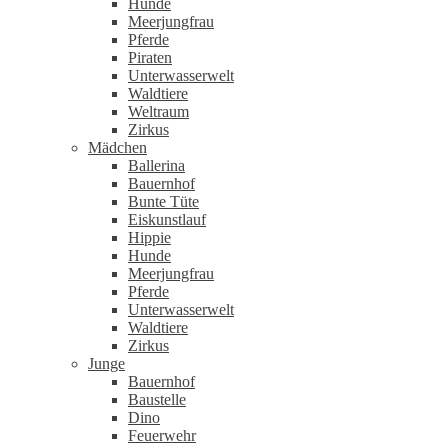
Hunde
Meerjungfrau
Pferde
Piraten
Unterwasserwelt
Waldtiere
Weltraum
Zirkus
Mädchen
Ballerina
Bauernhof
Bunte Tüte
Eiskunstlauf
Hippie
Hunde
Meerjungfrau
Pferde
Unterwasserwelt
Waldtiere
Zirkus
Junge
Bauernhof
Baustelle
Dino
Feuerwehr