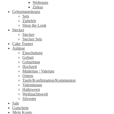
Weltraum
Zirkus
Geburtstagskranz
Sets
Zubehör
Shop the Look
Stecker
Stecker
Stecker Sets
Cake Topper
Anlässe
Einschulung
Geburt
Geburtstag
Hochzeit
Muttertag / Vatertag
Ostern
Taufe/Konfirmation/Kommunion
Valentinstag
Halloween
Weihnachtswelt
Silvester
Sale
Gutschein
Mein Konto