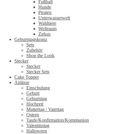
Fußball
Hunde
Piraten
Unterwasserwelt
Waldtiere
Weltraum
Zirkus
Geburtstagskranz
Sets
Zubehör
Shop the Look
Stecker
Stecker
Stecker Sets
Cake Topper
Anlässe
Einschulung
Geburt
Geburtstag
Hochzeit
Muttertag / Vatertag
Ostern
Taufe/Konfirmation/Kommunion
Valentinstag
Halloween