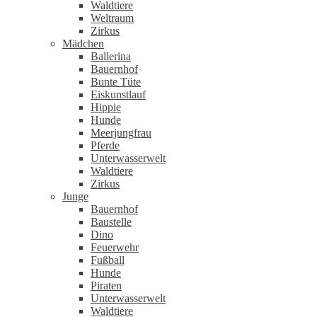
Waldtiere
Weltraum
Zirkus
Mädchen
Ballerina
Bauernhof
Bunte Tüte
Eiskunstlauf
Hippie
Hunde
Meerjungfrau
Pferde
Unterwasserwelt
Waldtiere
Zirkus
Junge
Bauernhof
Baustelle
Dino
Feuerwehr
Fußball
Hunde
Piraten
Unterwasserwelt
Waldtiere