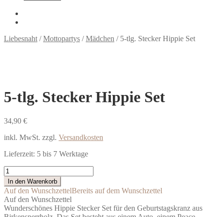
Liebesnaht
/
Mottopartys
/
Mädchen
/
5-tlg. Stecker Hippie Set
5-tlg. Stecker Hippie Set
34,90
€
inkl. MwSt.
zzgl.
Versandkosten
Lieferzeit:
5 bis 7 Werktage
5-
tlg.
In den Warenkorb
Stecker
Auf den Wunschzettel
Bereits auf dem Wunschzettel
Hippie
Auf den Wunschzettel
Set
Wunderschönes Hippie Stecker Set für den Geburtstagskranz aus
Menge
Birkensperrholz. Das Set besteht aus einem Auto, einem Peace