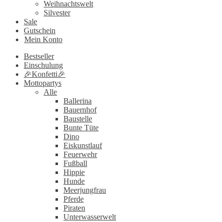
Weihnachtswelt
Silvester
Sale
Gutschein
Mein Konto
Bestseller
Einschulung
🎉Konfetti🎉
Mottopartys
Alle
Ballerina
Bauernhof
Baustelle
Bunte Tüte
Dino
Eiskunstlauf
Feuerwehr
Fußball
Hippie
Hunde
Meerjungfrau
Pferde
Piraten
Unterwasserwelt