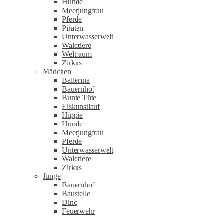
Hunde
Meerjungfrau
Pferde
Piraten
Unterwasserwelt
Waldtiere
Weltraum
Zirkus
Mädchen
Ballerina
Bauernhof
Bunte Tüte
Eiskunstlauf
Hippie
Hunde
Meerjungfrau
Pferde
Unterwasserwelt
Waldtiere
Zirkus
Junge
Bauernhof
Baustelle
Dino
Feuerwehr