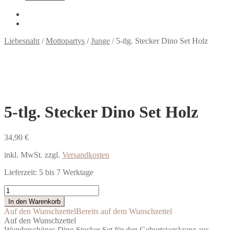
Liebesnaht
/
Mottopartys
/
Junge
/
5-tlg. Stecker Dino Set Holz
5-tlg. Stecker Dino Set Holz
34,90
€
inkl. MwSt.
zzgl.
Versandkosten
Lieferzeit:
5 bis 7 Werktage
5-
tlg.
In den Warenkorb
Stecker
Auf den Wunschzettel
Bereits auf dem Wunschzettel
Dino
Auf den Wunschzettel
Set
Wunderschönes Dino Stecker Set für den Geburtstagskranz aus