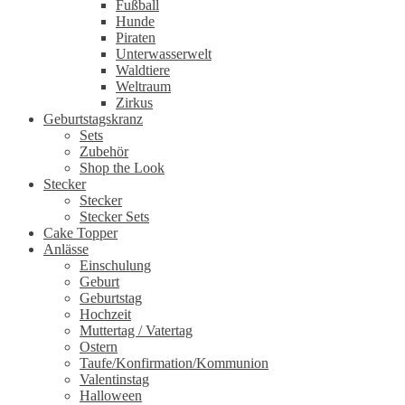
Fußball
Hunde
Piraten
Unterwasserwelt
Waldtiere
Weltraum
Zirkus
Geburtstagskranz
Sets
Zubehör
Shop the Look
Stecker
Stecker
Stecker Sets
Cake Topper
Anlässe
Einschulung
Geburt
Geburtstag
Hochzeit
Muttertag / Vatertag
Ostern
Taufe/Konfirmation/Kommunion
Valentinstag
Halloween