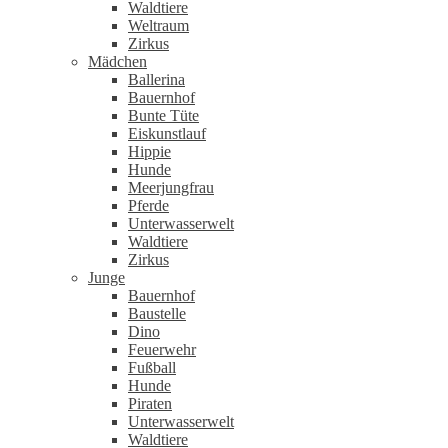
Waldtiere
Weltraum
Zirkus
Mädchen
Ballerina
Bauernhof
Bunte Tüte
Eiskunstlauf
Hippie
Hunde
Meerjungfrau
Pferde
Unterwasserwelt
Waldtiere
Zirkus
Junge
Bauernhof
Baustelle
Dino
Feuerwehr
Fußball
Hunde
Piraten
Unterwasserwelt
Waldtiere