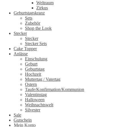
Weltraum
Zirkus
Geburtstagskranz
Sets
Zubehör
Shop the Look
Stecker
Stecker
Stecker Sets
Cake Topper
Anlässe
Einschulung
Geburt
Geburtstag
Hochzeit
Muttertag / Vatertag
Ostern
Taufe/Konfirmation/Kommunion
Valentinstag
Halloween
Weihnachtswelt
Silvester
Sale
Gutschein
Mein Konto