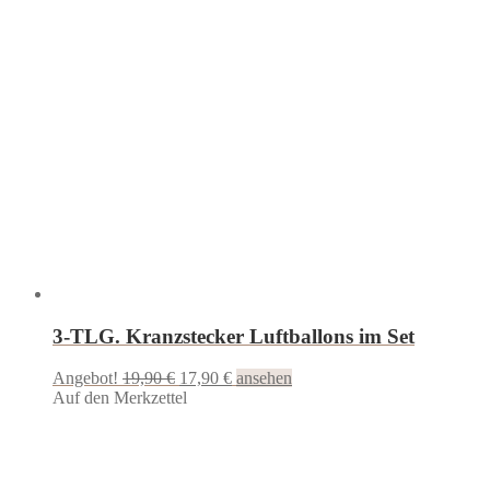
3-TLG. Kranzstecker Luftballons im Set
Ursprünglicher
Aktueller
Angebot!
19,90
€
17,90
€
ansehen
Preis
Preis
Auf den Merkzettel
war:
ist:
19,90 €
17,90 €.