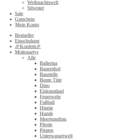
Weihnachtswelt
Silvester
Sale
Gutschein
Mein Konto
Bestseller
Einschulung
🎉Konfetti🎉
Mottopartys
Alle
Ballerina
Bauernhof
Baustelle
Bunte Tüte
Dino
Eiskunstlauf
Feuerwehr
Fußball
Hippie
Hunde
Meerjungfrau
Pferde
Piraten
Unterwasserwelt