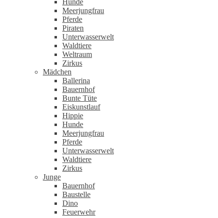
Hunde
Meerjungfrau
Pferde
Piraten
Unterwasserwelt
Waldtiere
Weltraum
Zirkus
Mädchen
Ballerina
Bauernhof
Bunte Tüte
Eiskunstlauf
Hippie
Hunde
Meerjungfrau
Pferde
Unterwasserwelt
Waldtiere
Zirkus
Junge
Bauernhof
Baustelle
Dino
Feuerwehr