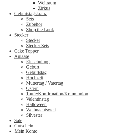
Weltraum
Zirkus
Geburtstagskranz
Sets
Zubehör
Shop the Look
Stecker
Stecker
Stecker Sets
Cake Topper
Anlässe
Einschulung
Geburt
Geburtstag
Hochzeit
Muttertag / Vatertag
Ostern
Taufe/Konfirmation/Kommunion
Valentinstag
Halloween
Weihnachtswelt
Silvester
Sale
Gutschein
Mein Konto