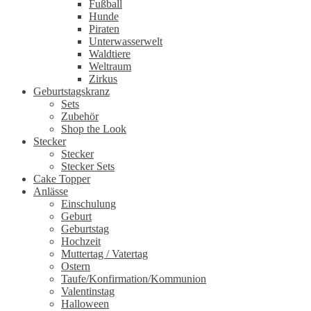
Fußball
Hunde
Piraten
Unterwasserwelt
Waldtiere
Weltraum
Zirkus
Geburtstagskranz
Sets
Zubehör
Shop the Look
Stecker
Stecker
Stecker Sets
Cake Topper
Anlässe
Einschulung
Geburt
Geburtstag
Hochzeit
Muttertag / Vatertag
Ostern
Taufe/Konfirmation/Kommunion
Valentinstag
Halloween