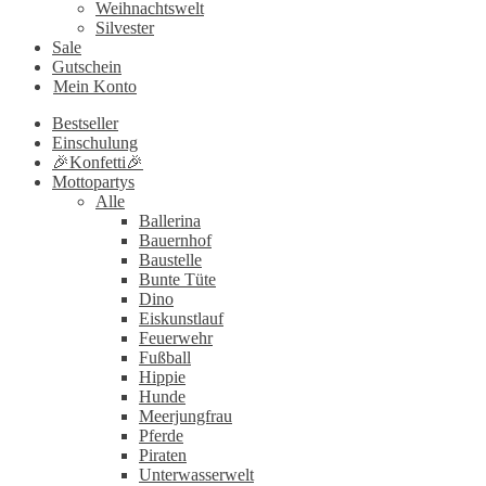
Weihnachtswelt
Silvester
Sale
Gutschein
Mein Konto
Bestseller
Einschulung
🎉Konfetti🎉
Mottopartys
Alle
Ballerina
Bauernhof
Baustelle
Bunte Tüte
Dino
Eiskunstlauf
Feuerwehr
Fußball
Hippie
Hunde
Meerjungfrau
Pferde
Piraten
Unterwasserwelt