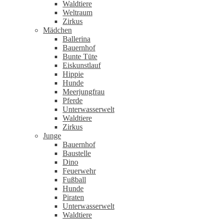
Waldtiere
Weltraum
Zirkus
Mädchen
Ballerina
Bauernhof
Bunte Tüte
Eiskunstlauf
Hippie
Hunde
Meerjungfrau
Pferde
Unterwasserwelt
Waldtiere
Zirkus
Junge
Bauernhof
Baustelle
Dino
Feuerwehr
Fußball
Hunde
Piraten
Unterwasserwelt
Waldtiere