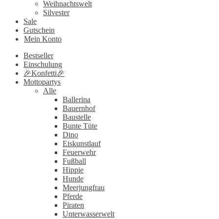
Weihnachtswelt
Silvester
Sale
Gutschein
Mein Konto
Bestseller
Einschulung
🎉Konfetti🎉
Mottopartys
Alle
Ballerina
Bauernhof
Baustelle
Bunte Tüte
Dino
Eiskunstlauf
Feuerwehr
Fußball
Hippie
Hunde
Meerjungfrau
Pferde
Piraten
Unterwasserwelt