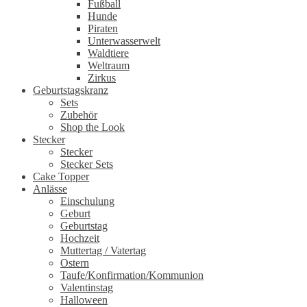
Fußball
Hunde
Piraten
Unterwasserwelt
Waldtiere
Weltraum
Zirkus
Geburtstagskranz
Sets
Zubehör
Shop the Look
Stecker
Stecker
Stecker Sets
Cake Topper
Anlässe
Einschulung
Geburt
Geburtstag
Hochzeit
Muttertag / Vatertag
Ostern
Taufe/Konfirmation/Kommunion
Valentinstag
Halloween