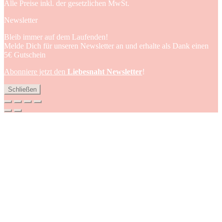
Alle Preise inkl. der gesetzlichen MwSt.
Newsletter
Bleib immer auf dem Laufenden!
Melde Dich für unseren Newsletter an und erhalte als Dank einen
5€ Gutschein
Abonniere jetzt den
Liebesnaht Newsletter
!
Schließen