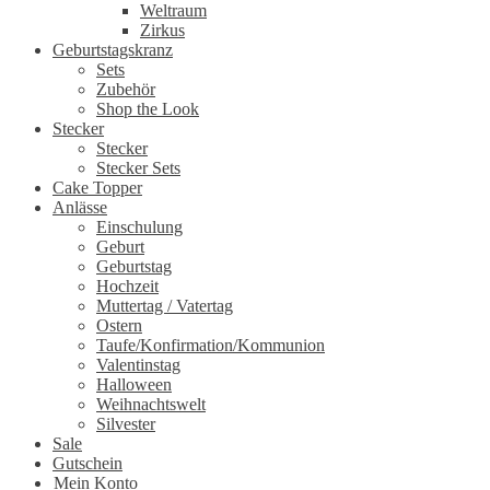
Weltraum
Zirkus
Geburtstagskranz
Sets
Zubehör
Shop the Look
Stecker
Stecker
Stecker Sets
Cake Topper
Anlässe
Einschulung
Geburt
Geburtstag
Hochzeit
Muttertag / Vatertag
Ostern
Taufe/Konfirmation/Kommunion
Valentinstag
Halloween
Weihnachtswelt
Silvester
Sale
Gutschein
Mein Konto