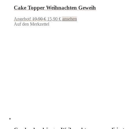
Cake Topper Weihnachten Geweih
Ursprünglicher
Aktueller
Angebot!
19,90
€
15,90
€
ansehen
Preis
Preis
Auf den Merkzettel
war:
ist:
19,90 €
15,90 €.