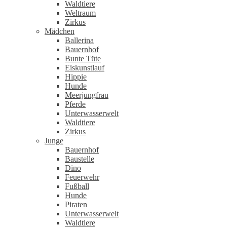
Waldtiere
Weltraum
Zirkus
Mädchen
Ballerina
Bauernhof
Bunte Tüte
Eiskunstlauf
Hippie
Hunde
Meerjungfrau
Pferde
Unterwasserwelt
Waldtiere
Zirkus
Junge
Bauernhof
Baustelle
Dino
Feuerwehr
Fußball
Hunde
Piraten
Unterwasserwelt
Waldtiere