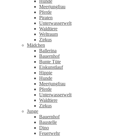
Hunde
Meerjungfrau
Pferde
Piraten
Unterwasserwelt
Waldtiere
Weltraum
Zirkus
Mädchen
Ballerina
Bauernhof
Bunte Tüte
Eiskunstlauf
Hippie
Hunde
Meerjungfrau
Pferde
Unterwasserwelt
Waldtiere
Zirkus
Junge
Bauernhof
Baustelle
Dino
Feuerwehr