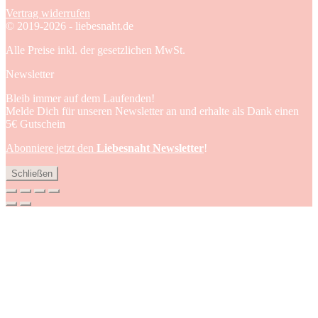
Vertrag widerrufen
© 2019-2026 - liebesnaht.de
Alle Preise inkl. der gesetzlichen MwSt.
Newsletter
Bleib immer auf dem Laufenden!
Melde Dich für unseren Newsletter an und erhalte als Dank einen
5€ Gutschein
Abonniere jetzt den
Liebesnaht Newsletter
!
Schließen