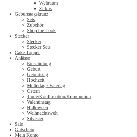
Weltraum
Zirkus
Geburtstagskranz
Sets
Zubehör
Shop the Look
Stecker
Stecker
Stecker Sets
Cake Topper
Anlässe
Einschulung
Geburt
Geburtstag
Hochzeit
Muttertag / Vatertag
Ostern
Taufe/Konfirmation/Kommunion
Valentinstag
Halloween
Weihnachtswelt
Silvester
Sale
Gutschein
Mein Konto