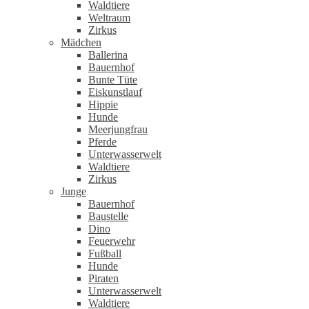
Waldtiere
Weltraum
Zirkus
Mädchen
Ballerina
Bauernhof
Bunte Tüte
Eiskunstlauf
Hippie
Hunde
Meerjungfrau
Pferde
Unterwasserwelt
Waldtiere
Zirkus
Junge
Bauernhof
Baustelle
Dino
Feuerwehr
Fußball
Hunde
Piraten
Unterwasserwelt
Waldtiere