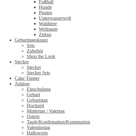
Fußball
Hunde
Piraten
Unterwasserwelt
Waldtiere
Weltraum
Zirkus
Geburtstagskranz
Sets
Zubehör
Shop the Look
Stecker
Stecker
Stecker Sets
Cake Topper
Anlässe
Einschulung
Geburt
Geburtstag
Hochzeit
Muttertag / Vatertag
Ostern
Taufe/Konfirmation/Kommunion
Valentinstag
Halloween