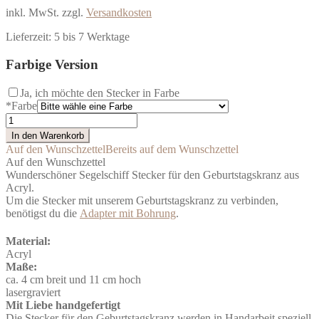
inkl. MwSt.
zzgl.
Versandkosten
Lieferzeit:
5 bis 7 Werktage
Farbige Version
Ja, ich möchte den Stecker in Farbe
*
Farbe
Tischdeko
Taufe
In den Warenkorb
Stecker
Auf den Wunschzettel
Bereits auf dem Wunschzettel
Segelschiff
Auf den Wunschzettel
bunt
Wunderschöner Segelschiff Stecker für den Geburtstagskranz aus
Geburtstagskranz
Acryl.
Menge
Um die Stecker mit unserem Geburtstagskranz zu verbinden,
benötigst du die
Adapter mit Bohrung
.
Material:
Acryl
Maße:
ca. 4 cm breit und 11 cm hoch
lasergraviert
Mit Liebe handgefertigt
Die Stecker für den Geburtstagskranz werden in Handarbeit speziell