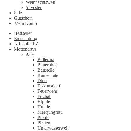
Weihnachtswelt
Silvester
Sale
Gutschein
Mein Konto
Bestseller
Einschulung
🎉Konfetti🎉
Mottopartys
Alle
Ballerina
Bauernhof
Baustelle
Bunte Tüte
Dino
Eiskunstlauf
Feuerwehr
Fußball
Hippie
Hunde
Meerjungfrau
Pferde
Piraten
Unterwasserwelt