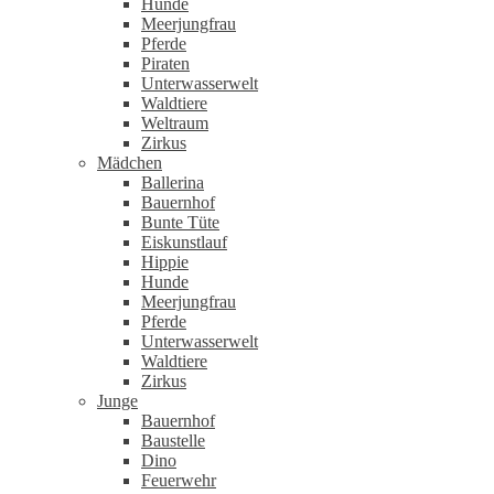
Hunde
Meerjungfrau
Pferde
Piraten
Unterwasserwelt
Waldtiere
Weltraum
Zirkus
Mädchen
Ballerina
Bauernhof
Bunte Tüte
Eiskunstlauf
Hippie
Hunde
Meerjungfrau
Pferde
Unterwasserwelt
Waldtiere
Zirkus
Junge
Bauernhof
Baustelle
Dino
Feuerwehr